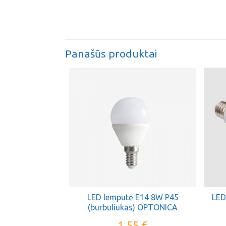
Panašūs produktai
LED lemputė E14 8W P45
LED
(burbuliukas) OPTONICA
1,55
€