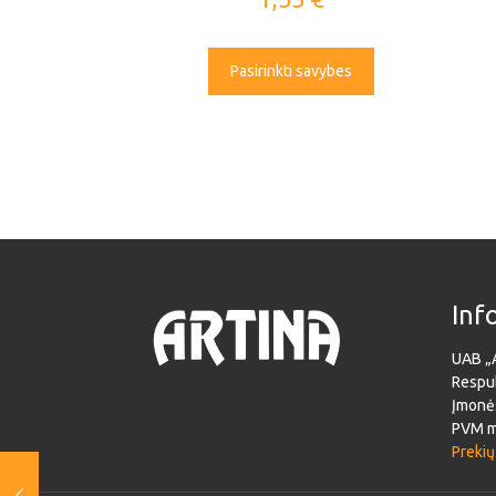
Pasirinkti savybes
Inf
UAB „
Respub
Įmonė
PVM m
Prekių