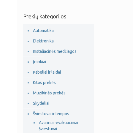
Prekių kategorijos
Automatika
Elektronika
Instaliacinės medžiagos
Įrankiai
Kabeliai ir laidai
Kitos prekės
Muzikinės prekės
Skydeliai
Šviestuvai ir lempos
Avariniai-evakuaciniai
šviestuvai