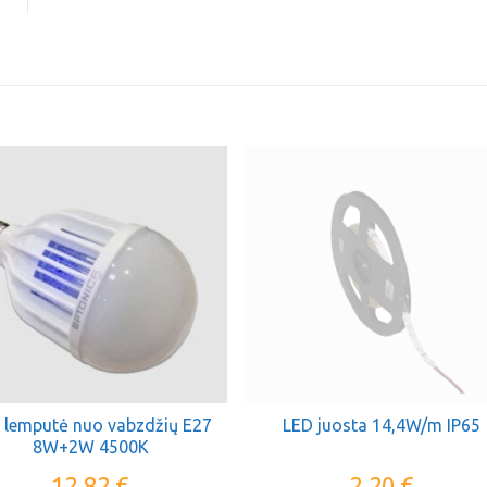
 lemputė nuo vabzdžių E27
LED juosta 14,4W/m IP65
8W+2W 4500K
12,82
€
2,20
€