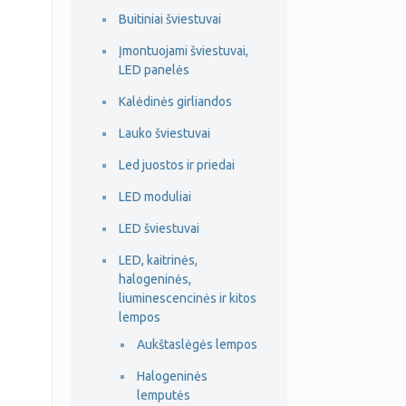
Buitiniai šviestuvai
Įmontuojami šviestuvai,
LED panelės
Kalėdinės girliandos
Lauko šviestuvai
Led juostos ir priedai
LED moduliai
LED šviestuvai
LED, kaitrinės,
halogeninės,
liuminescencinės ir kitos
lempos
Aukštaslėgės lempos
Halogeninės
lemputės