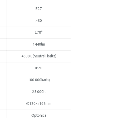
E27
>80
270°
1440lm
4500K (neutrali balta)
IP20
100 000kartų
25 000h
∅120x↑162mm
Optonica