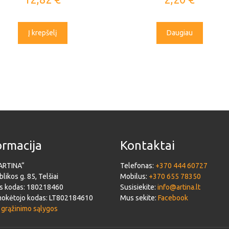
Į krepšelį
Daugiau
ormacija
Kontaktai
ARTINA“
Telefonas:
+370 444 60727
likos g. 85, Telšiai
Mobilus:
+370 655 78350
s kodas: 180218460
Susisiekite:
info@artina.lt
okėtojo kodas: LT802184610
Mus sekite:
Facebook
 grąžinimo sąlygos