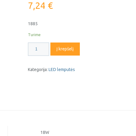
7,24
€
1885
Turime
produkto
Į krepšelį
kiekis:
LED
lemputė
Kategorija:
LED lemputės
G120
E27
18W
4500K
OPTONICA
18W