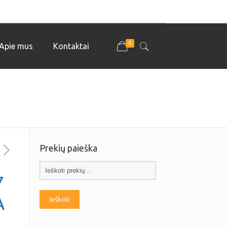
0
Apie mus
Kontaktai
Prekių paieška
7
A
Ieškoti