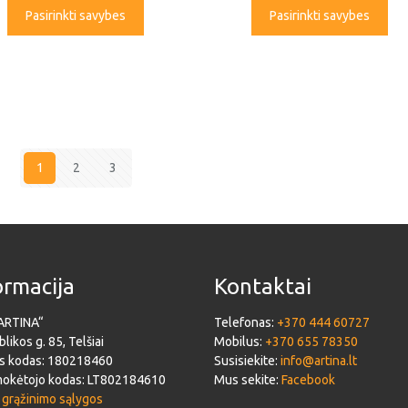
Pasirinkti savybes
Pasirinkti savybes
1
2
3
ormacija
Kontaktai
ARTINA“
Telefonas:
+370 444 60727
likos g. 85, Telšiai
Mobilus:
+370 655 78350
s kodas: 180218460
Susisiekite:
info@artina.lt
okėtojo kodas: LT802184610
Mus sekite:
Facebook
 grąžinimo sąlygos