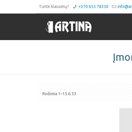
Turite klausimų?
+370 655 78350
info@art
Įmo
Rodoma 1–15 iš 33