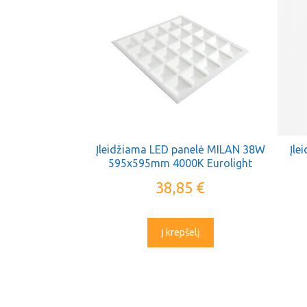
Įleidžiama LED panelė MILAN 38W
Įle
595x595mm 4000K Eurolight
38,85
€
Į krepšelį