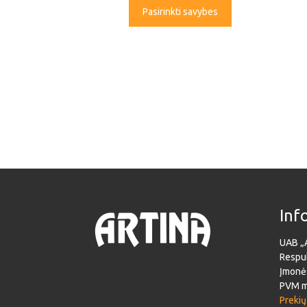
Pasirinkti savybes
Inf
UAB „
Respub
Įmonė
PVM m
Prekių