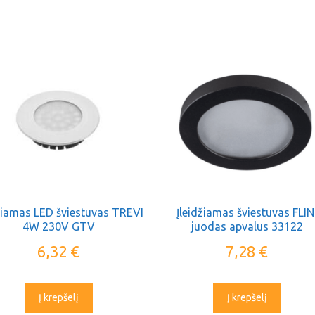
džiamas LED šviestuvas TREVI
Įleidžiamas šviestuvas FLIN
4W 230V GTV
juodas apvalus 33122
6,32
€
7,28
€
Į krepšelį
Į krepšelį