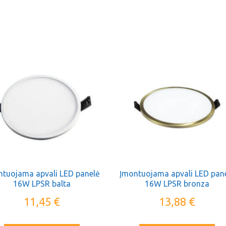
ntuojama apvali LED panelė
Įmontuojama apvali LED pan
16W LPSR balta
16W LPSR bronza
11,45
€
13,88
€