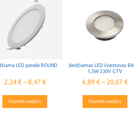
idžiama LED panelė ROUND
Įleidžiamas LED šviestuvas B
1,5W 230V GTV
2,24
€
–
8,47
€
6,89
€
–
20,67
€
Pasirinkti savybes
Pasirinkti savybes