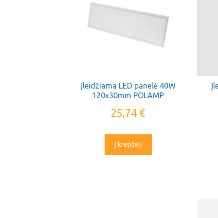
Įleidžiama LED panelė 40W
Į
120x30mm POLAMP
25,74
€
Į krepšelį