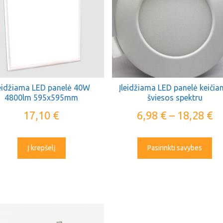
leidžiama LED panelė 40W
Įleidžiama LED panelė keiči
4800lm 595x595mm
šviesos spektru
17,10
€
6,98
€
–
18,28
€
Į krepšelį
Pasirinkti savybes