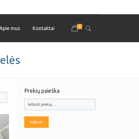
0
Apie mus
Kontaktai
elės
Prekių paieška
Ieškoti