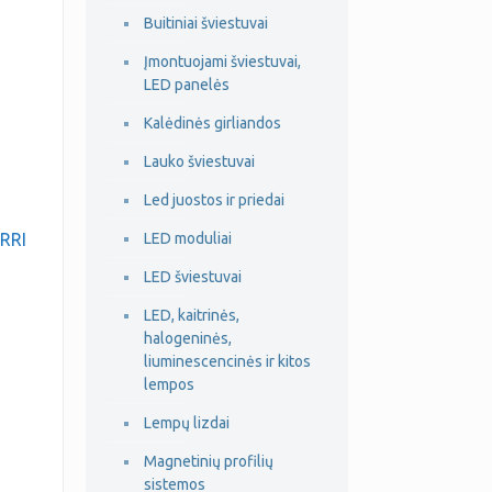
Buitiniai šviestuvai
Įmontuojami šviestuvai,
LED panelės
Kalėdinės girliandos
Lauko šviestuvai
Led juostos ir priedai
ARRI
LED moduliai
LED šviestuvai
LED, kaitrinės,
halogeninės,
liuminescencinės ir kitos
lempos
Lempų lizdai
Magnetinių profilių
sistemos