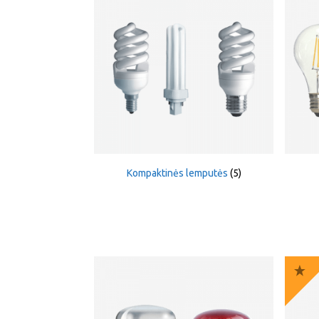
Kompaktinės lemputės
(5)