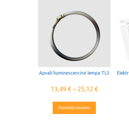
Apvali liuminescencinė lempa TL5
Elekt
13,49
€
–
25,12
€
Pasirinkti savybes