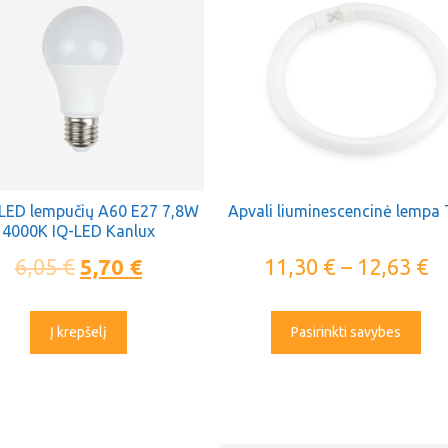
 LED lempučių A60 E27 7,8W
Apvali liuminescencinė lempa
4000K IQ-LED Kanlux
6,05
€
5,70
€
11,30
€
–
12,63
€
Į krepšelį
Pasirinkti savybes