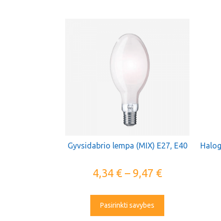
Gyvsidabrio lempa (MIX) E27, E40
Halog
4,34
€
–
9,47
€
Pasirinkti savybes