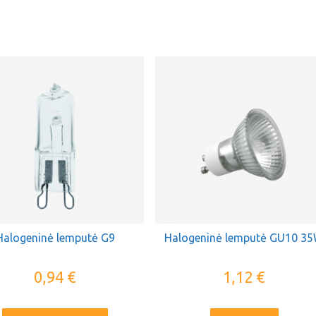
Halogeninė lemputė G9
Halogeninė lemputė GU10 3
0,94
€
1,12
€