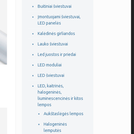
Buitiniai šviestuvai
Įmontuojami šviestuvai,
LED panelės
Kalėdinės girliandos
Lauko šviestuvai
Led juostos ir priedai
LED moduliai
LED šviestuvai
LED, kaitrinės,
halogeninės,
liuminescencinės ir kitos
lempos
Aukštaslėgės lempos
Halogeninės
lemputės