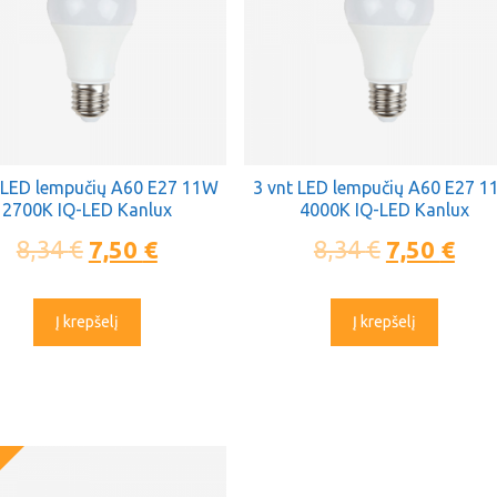
 LED lempučių A60 E27 11W
3 vnt LED lempučių A60 E27 
2700K IQ-LED Kanlux
4000K IQ-LED Kanlux
8,34
€
7,50
€
8,34
€
7,50
€
Į krepšelį
Į krepšelį