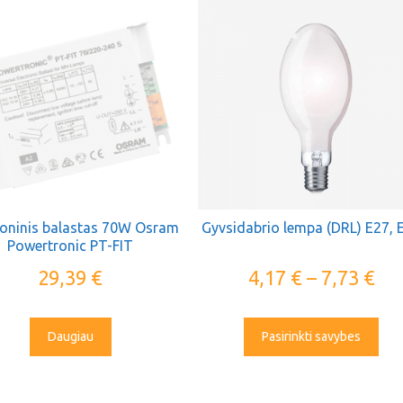
roninis balastas 70W Osram
Gyvsidabrio lempa (DRL) E27, 
Powertronic PT-FIT
29,39
€
4,17
€
–
7,73
€
Daugiau
Pasirinkti savybes