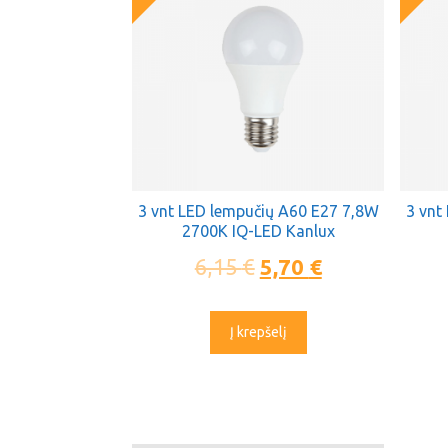
3 vnt LED lempučių A60 E27 7,8W
3 vnt
2700K IQ-LED Kanlux
6,15
€
5,70
€
Į krepšelį