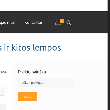
0
Apie mus
Kontaktai
 ir kitos lempos
Prekių paieška
empos
Ieškoti