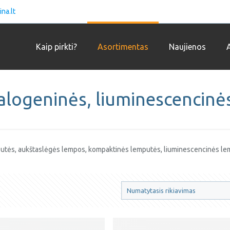
ina.lt
Kaip pirkti?
Asortimentas
Naujienos
halogeninės, liuminescencinės
putės, aukštaslėgės lempos, kompaktinės lemputės, liuminescencinės l