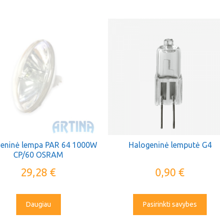
eninė lempa PAR 64 1000W
Halogeninė lemputė G4
CP/60 OSRAM
29,28
€
0,90
€
Daugiau
Pasirinkti savybes