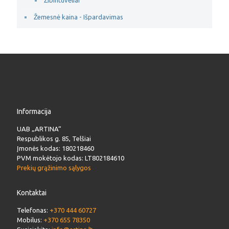
Žibintuvėliai
Žemesnė kaina - Išpardavimas
Informacija
UAB „ARTINA“
Respublikos g. 85, Telšiai
Įmonės kodas: 180218460
PVM mokėtojo kodas: LT802184610
Prekių grąžinimo sąlygos
Kontaktai
Telefonas:
+370 444 60727
Mobilus:
+370 655 78350