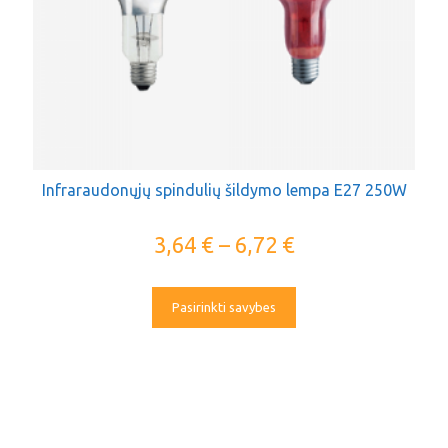
Infraraudonųjų spindulių šildymo lempa E27 250W
3,64
€
–
6,72
€
Pasirinkti savybes