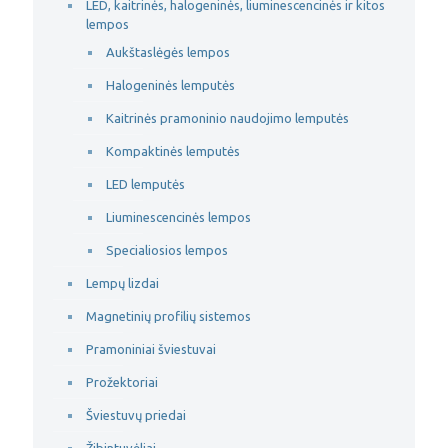
LED, kaitrinės, halogeninės, liuminescencinės ir kitos
lempos
Aukštaslėgės lempos
Halogeninės lemputės
Kaitrinės pramoninio naudojimo lemputės
Kompaktinės lemputės
LED lemputės
Liuminescencinės lempos
Specialiosios lempos
Lempų lizdai
Magnetinių profilių sistemos
Pramoniniai šviestuvai
Prožektoriai
Šviestuvų priedai