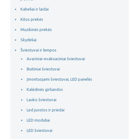
Kabeliai ir laidai
Kitos prekės
Muzikinės prekės
Skydeliai
Šviestuvai ir lempos
Avariniai-evakuaciniai šviestuvai
Buitiniai šviestuvai
Įmontuojami šviestuvai, LED panelės
Kalėdinės girliandos
Lauko šviestuvai
Led juostos ir priedai
LED moduliai
LED šviestuvai