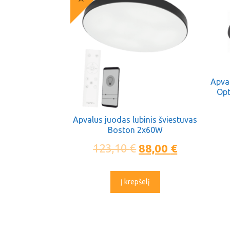
Apval
Op
Apvalus juodas lubinis šviestuvas
Boston 2x60W
123,10
€
88,00
€
Į krepšelį