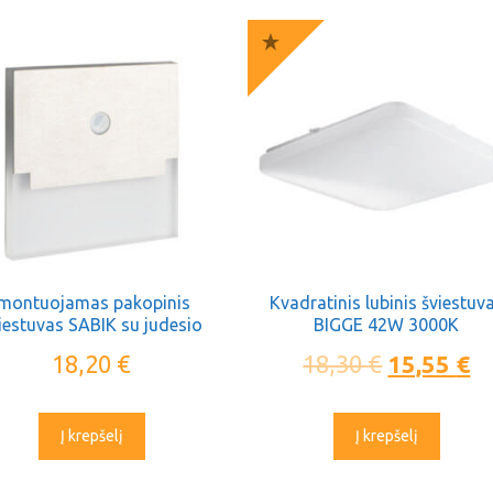
Įmontuojamas pakopinis
Kvadratinis lubinis šviestuv
iestuvas SABIK su judesio
BIGGE 42W 3000K
jutikliu
18,20
€
18,30
€
15,55
€
Į krepšelį
Į krepšelį