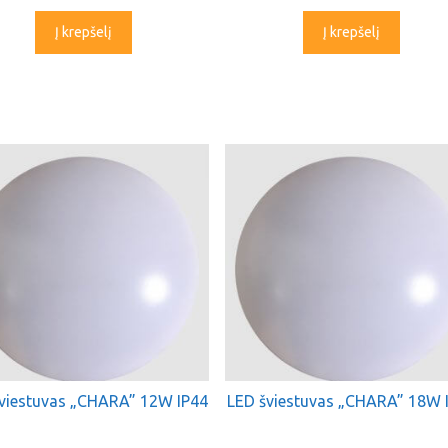
Į krepšelį
Į krepšelį
viestuvas „CHARA” 12W IP44
LED šviestuvas „CHARA” 18W 