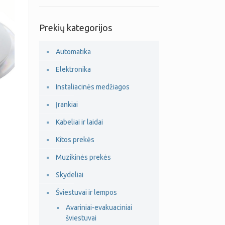
Prekių kategorijos
Automatika
Elektronika
Instaliacinės medžiagos
Įrankiai
Kabeliai ir laidai
Kitos prekės
Muzikinės prekės
Skydeliai
Šviestuvai ir lempos
Avariniai-evakuaciniai
šviestuvai