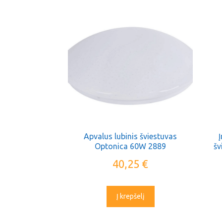
Apvalus lubinis šviestuvas
Optonica 60W 2889
šv
40,25
€
Į krepšelį