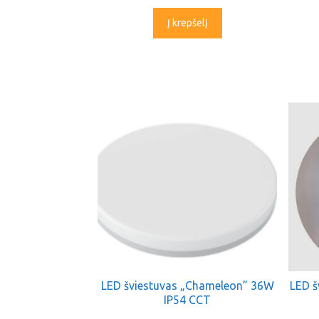
Į krepšelį
LED šviestuvas „Chameleon” 36W
LED š
IP54 CCT