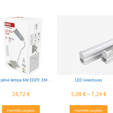
LED stalinė lempa 6W EDDY, EMOS
LED šviestuvas
24,72
€
5,08
€
–
7,24
€
Pasirinkti savybes
Pasirinkti savybes