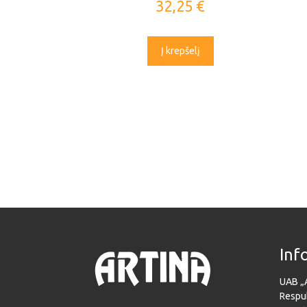
32,25
€
Į krepšelį
Inf
UAB „
Respub