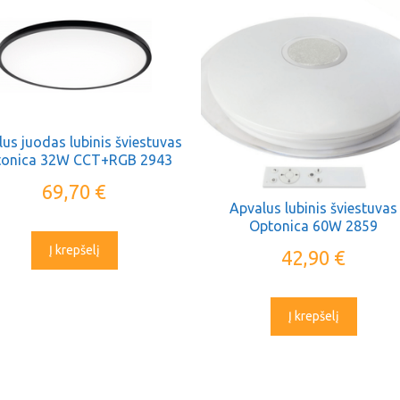
us juodas lubinis šviestuvas
tonica 32W CCT+RGB 2943
69,70
€
Apvalus lubinis šviestuvas
Optonica 60W 2859
Į krepšelį
42,90
€
Į krepšelį