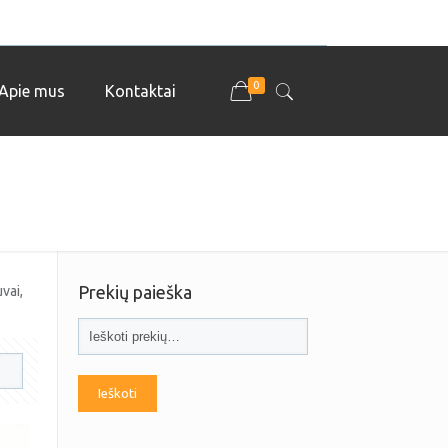
0
Apie mus
Kontaktai
Prekių paieška
uvai,
Ieškoti