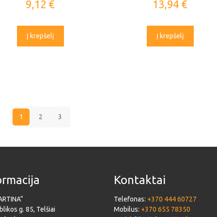
9,12
€
13,94
€
Į krepšelį
Į krepšelį
1
2
3
ormacija
Kontaktai
ARTINA“
Telefonas:
+370 444 60727
likos g. 85, Telšiai
Mobilus:
+370 655 78350