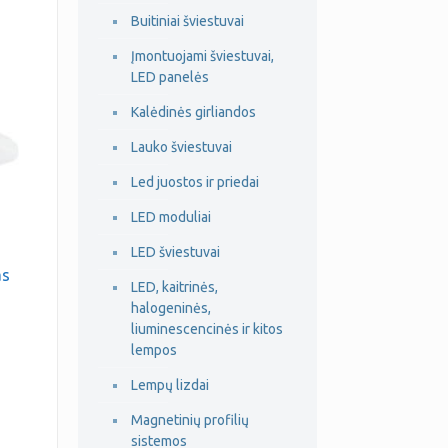
Buitiniai šviestuvai
Įmontuojami šviestuvai,
LED panelės
Kalėdinės girliandos
Lauko šviestuvai
Led juostos ir priedai
LED moduliai
LED šviestuvai
as
LED, kaitrinės,
halogeninės,
liuminescencinės ir kitos
lempos
Lempų lizdai
Magnetinių profilių
sistemos