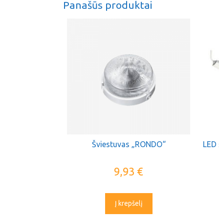
Panašūs produktai
Šviestuvas „RONDO“
LED 
9,93
€
Į krepšelį