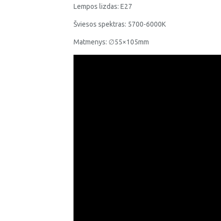
Lempos lizdas: E27
Šviesos spektras: 5700-6000K
Matmenys: ∅55×105mm