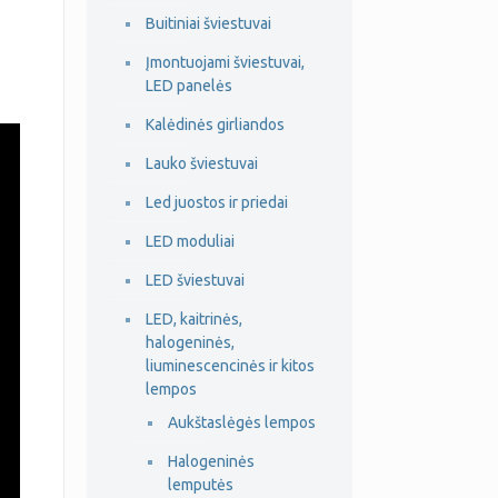
Buitiniai šviestuvai
Įmontuojami šviestuvai,
LED panelės
Kalėdinės girliandos
Lauko šviestuvai
Led juostos ir priedai
LED moduliai
LED šviestuvai
LED, kaitrinės,
halogeninės,
liuminescencinės ir kitos
lempos
Aukštaslėgės lempos
Halogeninės
lemputės