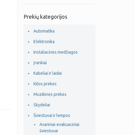
Prekių kategorijos
Automatika
Elektronika
Instaliacinės medžiagos
Įrankiai
Kabeliai ir laidai
Kitos prekės
Muzikinės prekės
Skydeliai
Šviestuvai ir lempos
Avariniai-evakuaciniai
šviestuvai