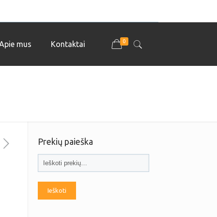
0
Apie mus
Kontaktai
Prekių paieška
Ieškoti