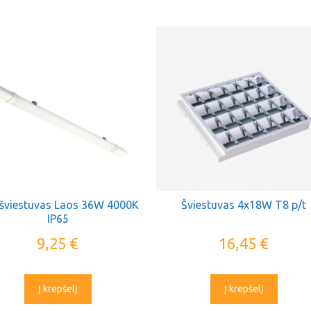
šviestuvas Laos 36W 4000K
Šviestuvas 4x18W T8 p/t
IP65
9,25
€
16,45
€
Į krepšelį
Į krepšelį