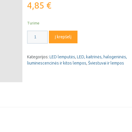
4,85
€
Turime
produkto
Į krepšelį
kiekis:
LED
lemputė
Kategorijos:
LED lemputės
,
LED, kaitrinės, halogeninės,
Strobo
liuminescencinės ir kitos lempos
,
Šviestuvai ir lempos
E27
1.5W
FL-
01