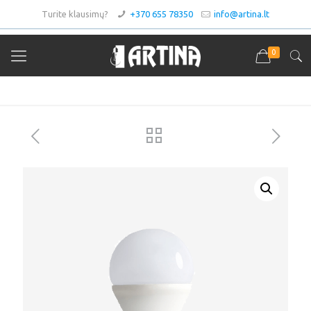
Turite klausimų?
+370 655 78350
info@artina.lt
0
Asortimentas