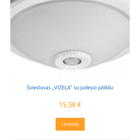
Šviestuvas „VIZELA” su judesio jutikliu
15,58
€
Į krepšelį