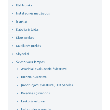
Elektronika
Instaliacinės medžiagos
Įrankiai
Kabeliai ir laidai
Kitos prekės
Muzikinės prekės
Skydeliai
Šviestuvai ir lempos
Avariniai-evakuaciniai šviestuvai
Buitiniai šviestuvai
Įmontuojami šviestuvai, LED panelės
Kalėdinės girliandos
Lauko šviestuvai
Led juostos ir priedai