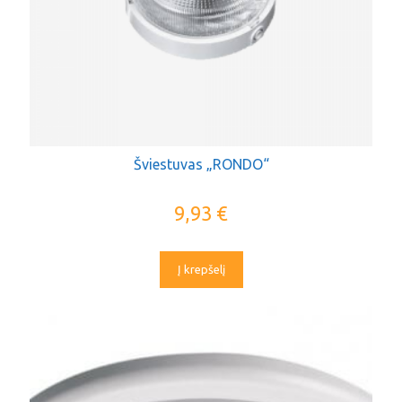
Šviestuvas „RONDO“
9,93
€
Į krepšelį