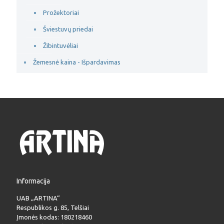
Prožektoriai
Šviestuvų priedai
Žibintuvėliai
Žemesnė kaina - Išpardavimas
Informacija
UAB „ARTINA“
Respublikos g. 85, Telšiai
Įmonės kodas: 180218460