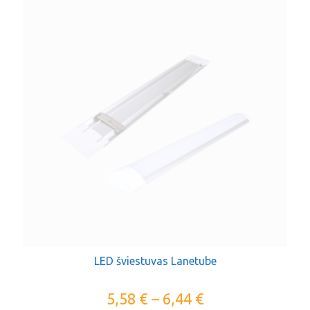
LED šviestuvas Lanetube
5,58
€
–
6,44
€