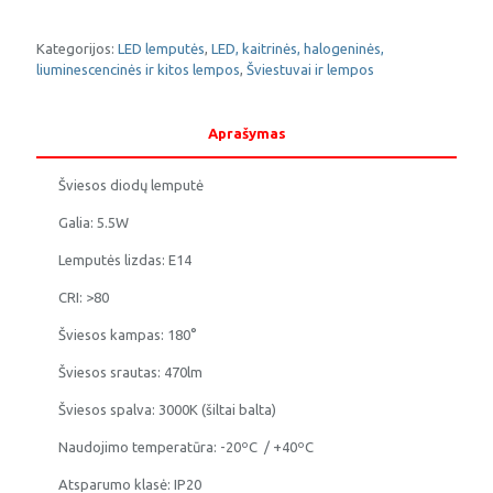
LED
lemputė
E14
Kategorijos:
LED lemputės
,
LED, kaitrinės, halogeninės,
5.5W
liuminescencinės ir kitos lempos
,
Šviestuvai ir lempos
(burbuliukas)
EMOS
Aprašymas
Šviesos diodų lemputė
Galia: 5.5W
Lemputės lizdas: E14
CRI: >80
Šviesos kampas: 180°
Šviesos srautas: 470lm
Šviesos spalva: 3000K (šiltai balta)
Naudojimo temperatūra: -20ºC / +40ºC
Atsparumo klasė: IP20