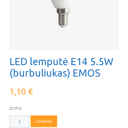
LED lemputė E14 5.5W
(burbuliukas) EMOS
1,10
€
ZL1F22
produkto
Į krepšelį
kiekis: