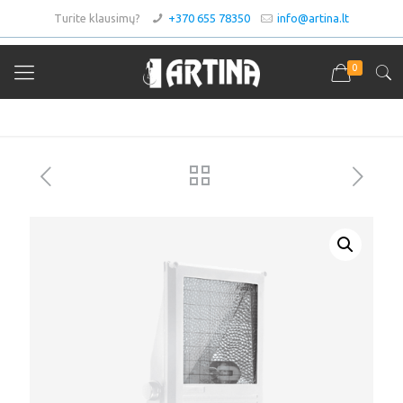
Turite klausimų?
+370 655 78350
info@artina.lt
0
Asortimentas