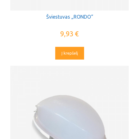
Šviestuvas „RONDO“
9,93
€
Į krepšelį