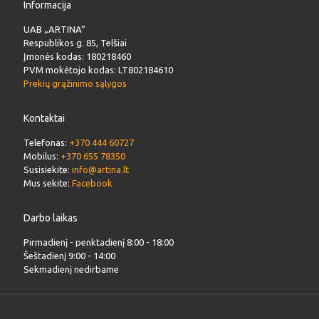
Informacija
UAB „ARTINA“
Respublikos g. 85, Telšiai
Įmonės kodas: 180218460
PVM mokėtojo kodas: LT802184610
Prekių grąžinimo sąlygos
Kontaktai
Telefonas:
+370 444 60727
Mobilus:
+370 655 78350
Susisiekite:
info@artina.lt
Mus sekite:
Facebook
Darbo laikas
Pirmadienį - penktadienį 8:00 - 18:00
Šeštadienį 9:00 - 14:00
Sekmadienį nedirbame