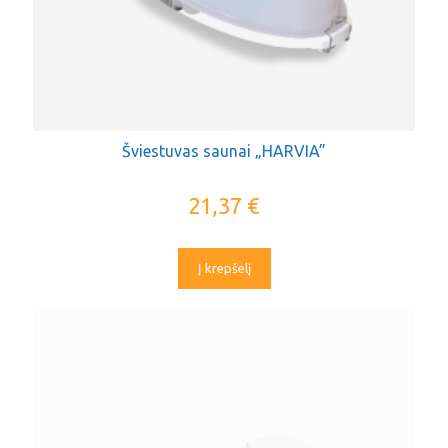
Šviestuvas saunai „HARVIA”
21,37
€
Į krepšelį