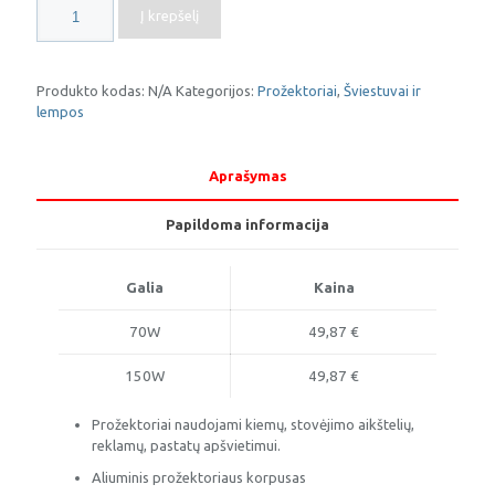
produkto
Į krepšelį
kiekis:
Metalo
halogeno
prožektorius
Produkto kodas:
N/A
Kategorijos:
Prožektoriai
,
Šviestuvai ir
FORT
lempos
Aprašymas
Papildoma informacija
Galia
Kaina
70W
49,87 €
150W
49,87 €
Prožektoriai naudojami kiemų, stovėjimo aikštelių,
reklamų, pastatų apšvietimui.
Aliuminis prožektoriaus korpusas