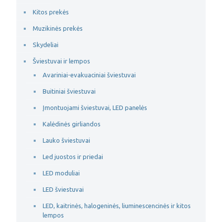
Kitos prekės
Muzikinės prekės
Skydeliai
Šviestuvai ir lempos
Avariniai-evakuaciniai šviestuvai
Buitiniai šviestuvai
Įmontuojami šviestuvai, LED panelės
Kalėdinės girliandos
Lauko šviestuvai
Led juostos ir priedai
LED moduliai
LED šviestuvai
LED, kaitrinės, halogeninės, liuminescencinės ir kitos
lempos