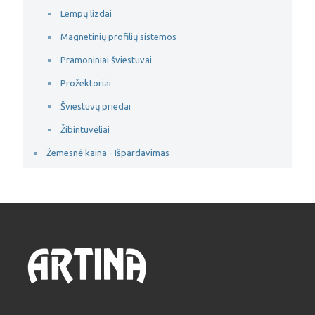
Lempų lizdai
Magnetinių profilių sistemos
Pramoniniai šviestuvai
Prožektoriai
Šviestuvų priedai
Žibintuvėliai
Žemesnė kaina - Išpardavimas