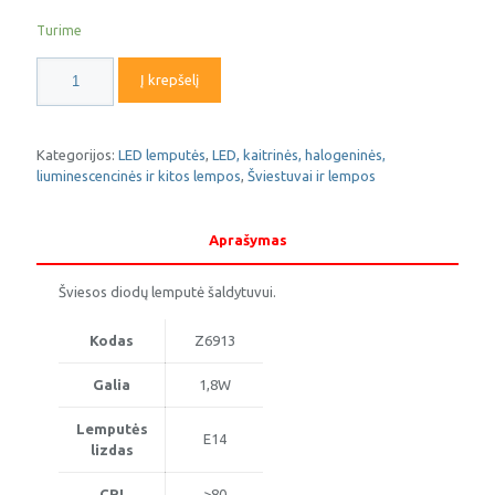
Turime
produkto
Į krepšelį
kiekis:
LED
lemputė
E14
Kategorijos:
LED lemputės
,
LED, kaitrinės, halogeninės,
1,8W
liuminescencinės ir kitos lempos
,
Šviestuvai ir lempos
4000K
ST26
EMOS
Aprašymas
Šviesos diodų lemputė šaldytuvui.
Kodas
Z6913
Galia
1,8W
Lemputės
E14
lizdas
CRI
>80