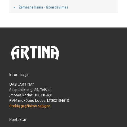
Žemesnė kaina - Išpardavimas
Informacija
UAB „ARTINA“
Respublikos g. 85, Telšiai
Įmonės kodas: 180218460
PVM mokėtojo kodas: LT802184610
Prekių grąžinimo sąlygos
Kontaktai