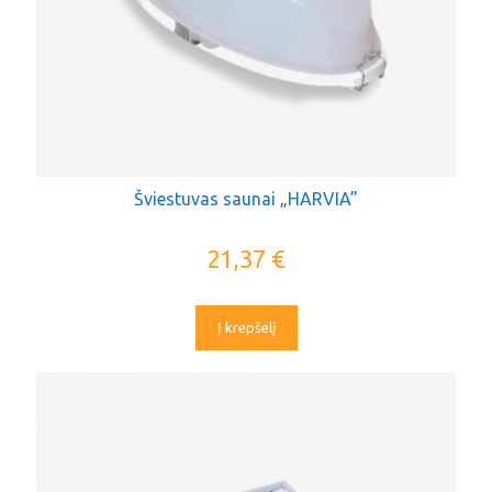
Šviestuvas saunai „HARVIA”
21,37
€
Į krepšelį