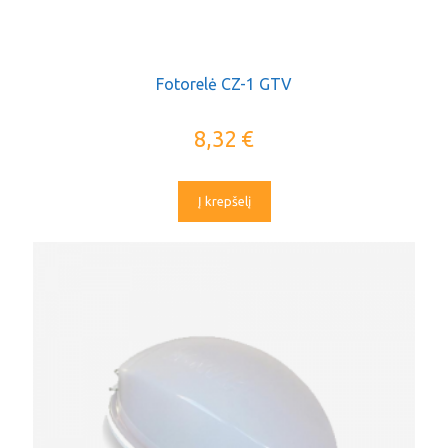
Fotorelė CZ-1 GTV
8,32
€
Į krepšelį