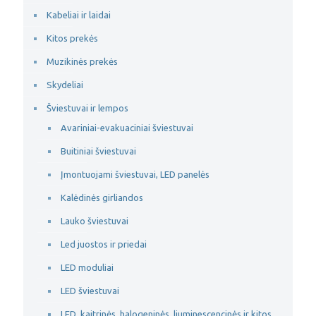
Kabeliai ir laidai
Kitos prekės
Muzikinės prekės
Skydeliai
Šviestuvai ir lempos
Avariniai-evakuaciniai šviestuvai
Buitiniai šviestuvai
Įmontuojami šviestuvai, LED panelės
Kalėdinės girliandos
Lauko šviestuvai
Led juostos ir priedai
LED moduliai
LED šviestuvai
LED, kaitrinės, halogeninės, liuminescencinės ir kitos