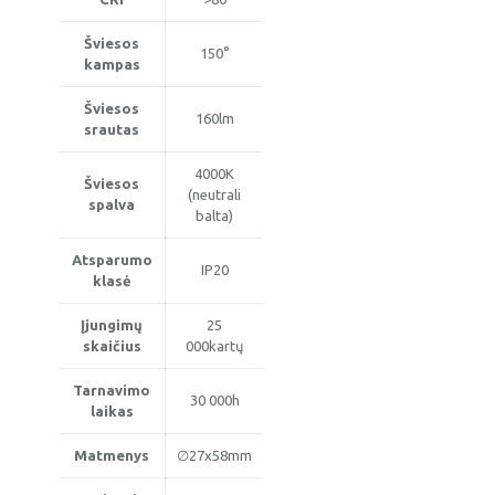
Šviesos
150°
kampas
Šviesos
160lm
srautas
4000K
Šviesos
(neutrali
spalva
balta)
Atsparumo
IP20
klasė
Įjungimų
25
skaičius
000kartų
Tarnavimo
30 000h
laikas
Matmenys
∅27x58mm