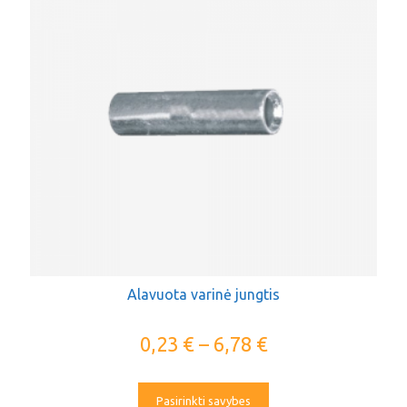
Alavuota varinė jungtis
0,23
€
–
6,78
€
Pasirinkti savybes