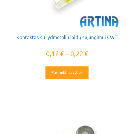
Kontaktas su lydmetaliu laidų sujungimui CWT
0,12
€
–
0,22
€
Pasirinkti savybes