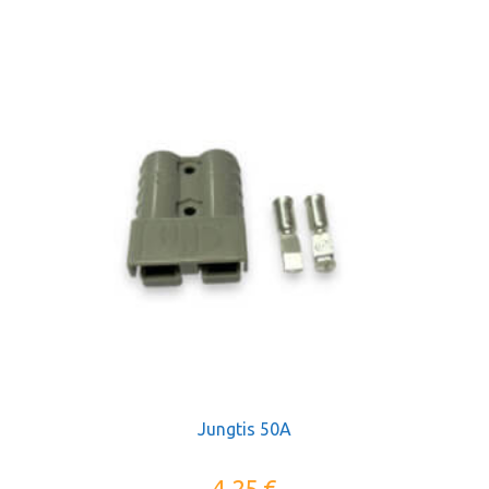
Jungtis 50A
4,25
€