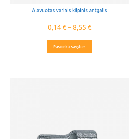
Alavuotas varinis kilpinis antgalis
0,14
€
–
8,55
€
Pasirinkti savybes