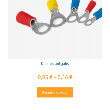
Kilpinis antgalis
0,05
€
–
0,16
€
Pasirinkti savybes