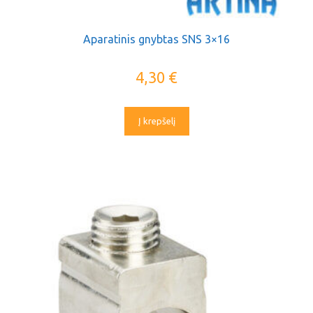
Aparatinis gnybtas SNS 3×16
4,30
€
Į krepšelį