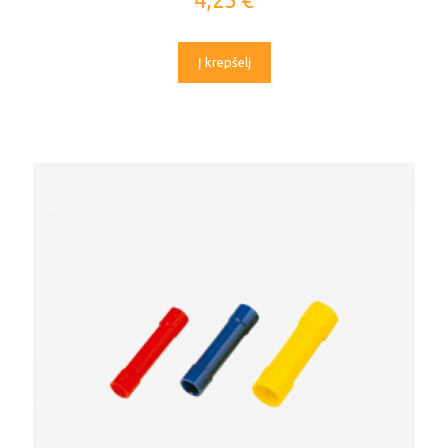
Į krepšelį