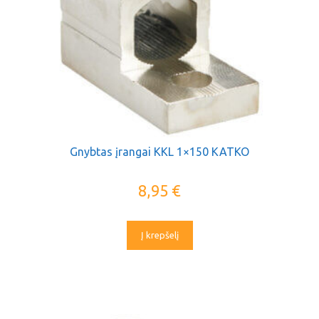
Gnybtas įrangai KKL 1×150 KATKO
8,95
€
Į krepšelį