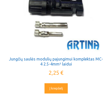
Jungčių saulės modulių pajungimui komplektas MC-
4 2.5-4mm² laidui
2,25
€
Į krepšelį