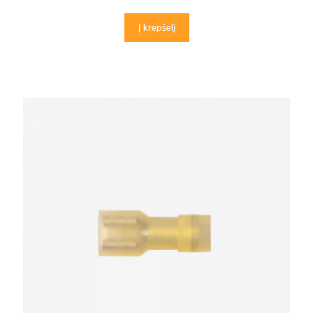
Į krepšelį