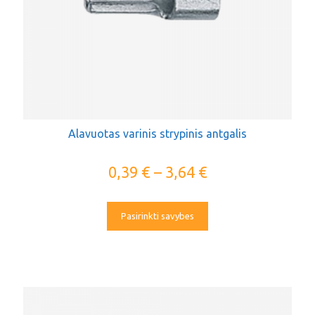
Alavuotas varinis strypinis antgalis
0,39
€
–
3,64
€
Pasirinkti savybes