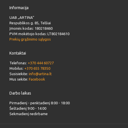
Informacija
UAB „ARTINA“
Respublikos g. 85, Telšiai
Įmonės kodas: 180218460
PVM mokėtojo kodas: LT802184610
Prekių grąžinimo sąlygos
Kontaktai
Telefonas:
+370 444 60727
Mobilus:
+370 655 78350
Susisiekite:
info@artina.lt
Mus sekite:
Facebook
Darbo laikas
Pirmadienį - penktadienį 8:00 - 18:00
Šeštadienį 9:00 - 14:00
Sekmadienį nedirbame