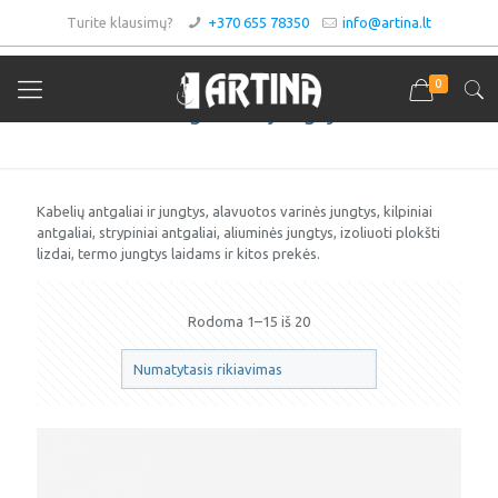
Turite klausimų?
+370 655 78350
info@artina.lt
0
Antgaliai ir jungtys
Kabelių antgaliai ir jungtys, alavuotos varinės jungtys, kilpiniai
antgaliai, strypiniai antgaliai, aliuminės jungtys, izoliuoti plokšti
lizdai, termo jungtys laidams ir kitos prekės.
Rodoma 1–15 iš 20