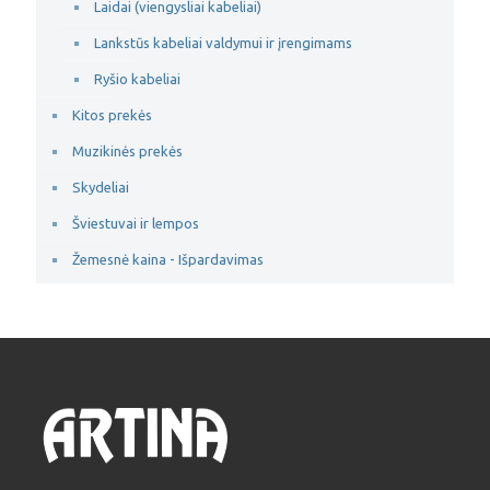
Laidai (viengysliai kabeliai)
Lankstūs kabeliai valdymui ir įrengimams
Ryšio kabeliai
Kitos prekės
Muzikinės prekės
Skydeliai
Šviestuvai ir lempos
Žemesnė kaina - Išpardavimas