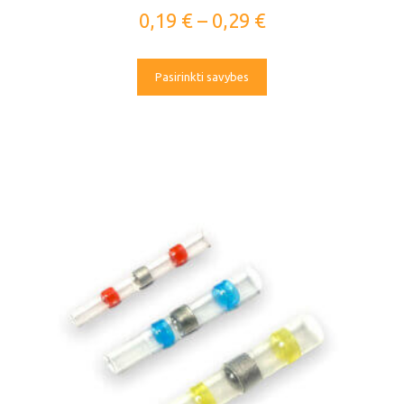
0,19
€
–
0,29
€
Pasirinkti savybes