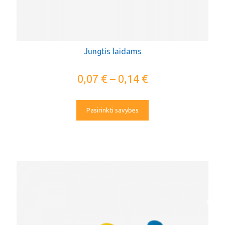
Jungtis laidams
0,07
€
–
0,14
€
Pasirinkti savybes