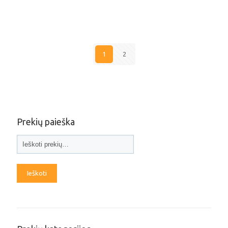
1
2
Prekių paieška
Ieškoti