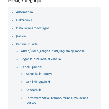
Prekių kategorijos
Automatika
Elektronika
Instaliacinės medžiagos
Įrankiai
Kabeliai ir laidai
Audio/video įrangos ir kiti jungiamieji kabeliai
Jėgos ir instaliaciniai kabeliai
Kabelių priedai
Antgaliai ir jungtys
Oro linijų gnybtai
Sandarikliai
Termovamzdžiai, termopirštinės, izoliacinės
juostos