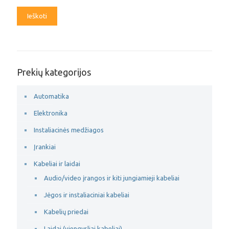
Ieškoti
Prekių kategorijos
Automatika
Elektronika
Instaliacinės medžiagos
Įrankiai
Kabeliai ir laidai
Audio/video įrangos ir kiti jungiamieji kabeliai
Jėgos ir instaliaciniai kabeliai
Kabelių priedai
Laidai (viengysliai kabeliai)