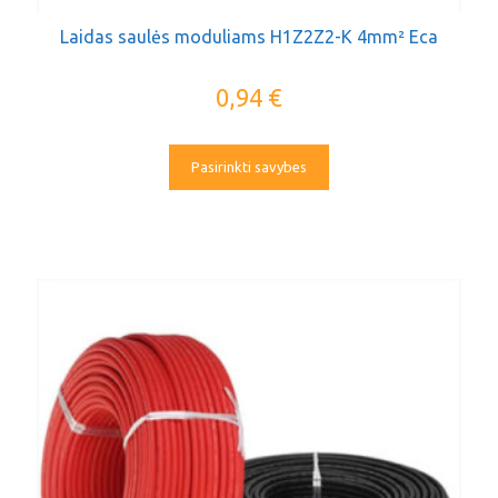
Laidas saulės moduliams H1Z2Z2-K 4mm² Eca
0,94
€
Pasirinkti savybes