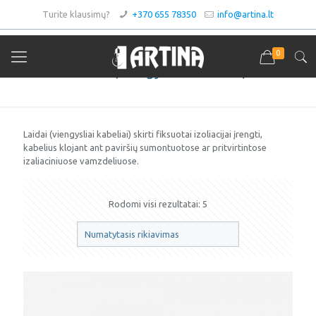
Turite klausimų?
+370 655 78350
info@artina.lt
0
Laidai (viengysliai kabeliai)
Laidai (viengysliai kabeliai) skirti fiksuotai izoliacijai įrengti,
kabelius klojant ant paviršių sumontuotose ar pritvirtintose
izaliaciniuose vamzdeliuose.
Rodomi visi rezultatai: 5