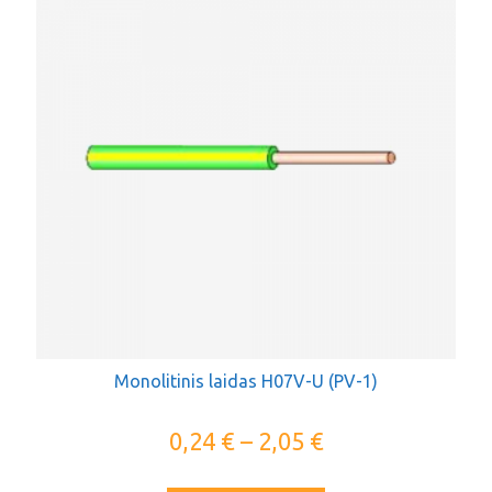
Monolitinis laidas H07V-U (PV-1)
0,24
€
–
2,05
€