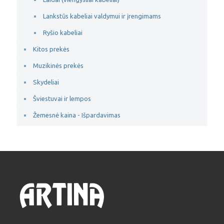
Lankstūs kabeliai valdymui ir įrengimams
Ryšio kabeliai
Kitos prekės
Muzikinės prekės
Skydeliai
Šviestuvai ir lempos
Žemesnė kaina - Išpardavimas