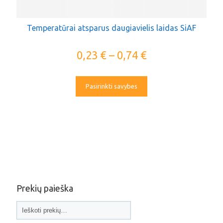
Temperatūrai atsparus daugiavielis laidas SiAF
0,23
€
–
0,74
€
Pasirinkti savybes
Prekių paieška