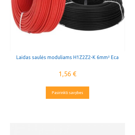
Laidas saulės moduliams H1Z2Z2-K 6mm² Eca
1,56
€
Pasirinkti savybes