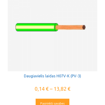
Daugiavielis laidas H07V-K (PV-3)
0,14
€
–
13,82
€
Pasirinkti savybes