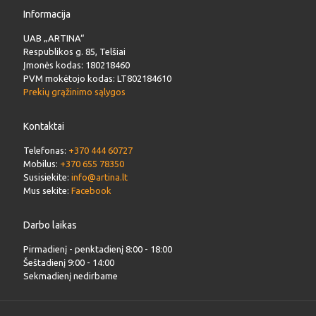
Informacija
UAB „ARTINA“
Respublikos g. 85, Telšiai
Įmonės kodas: 180218460
PVM mokėtojo kodas: LT802184610
Prekių grąžinimo sąlygos
Kontaktai
Telefonas:
+370 444 60727
Mobilus:
+370 655 78350
Susisiekite:
info@artina.lt
Mus sekite:
Facebook
Darbo laikas
Pirmadienį - penktadienį 8:00 - 18:00
Šeštadienį 9:00 - 14:00
Sekmadienį nedirbame