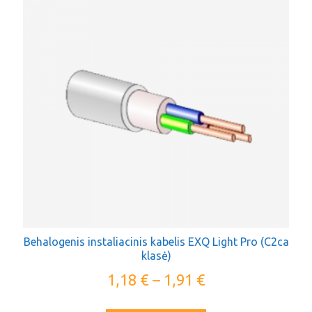
Behalogenis instaliacinis kabelis EXQ Light Pro (C2ca
klasė)
1,18
€
–
1,91
€