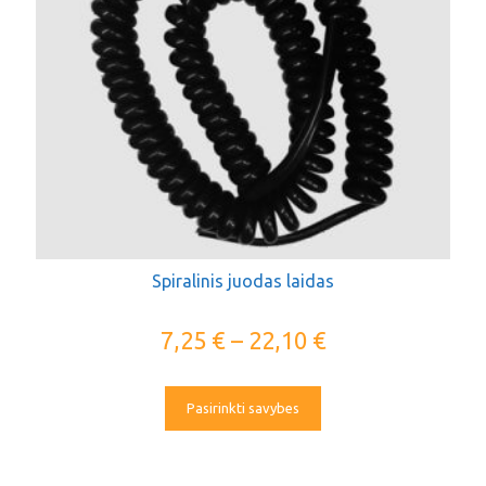
Spiralinis juodas laidas
7,25
€
–
22,10
€
Pasirinkti savybes