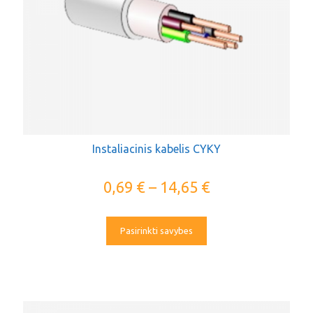
Instaliacinis kabelis CYKY
0,69
€
–
14,65
€
Pasirinkti savybes