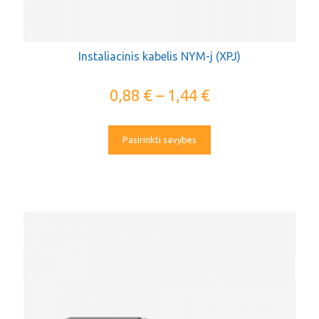
Instaliacinis kabelis NYM-j (XPJ)
0,88
€
–
1,44
€
Pasirinkti savybes