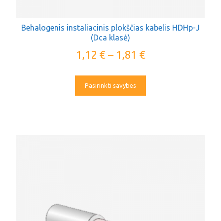
Behalogenis instaliacinis plokščias kabelis HDHp-J
(Dca klasė)
1,12
€
–
1,81
€
Pasirinkti savybes