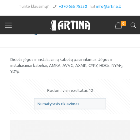
Turite klausimų?
+370 655 78350
info@artina.lt
0
Jėgos ir instaliaciniai kabeliai
Didelis jėgos ir instaliacinių kabelių pasirinkimas. Jėgos ir
instaliaciniai kabeliai, AMKA, AVVG, AXMK, CYKY, HDGs, NYM-j,
YDYp.
Rodomi visi rezultatai: 12