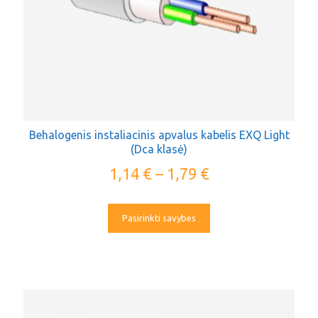
Behalogenis instaliacinis apvalus kabelis EXQ Light
(Dca klasė)
1,14
€
–
1,79
€
Pasirinkti savybes