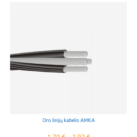
Oro linijų kabelis AMKA
1,70
€
–
2,92
€