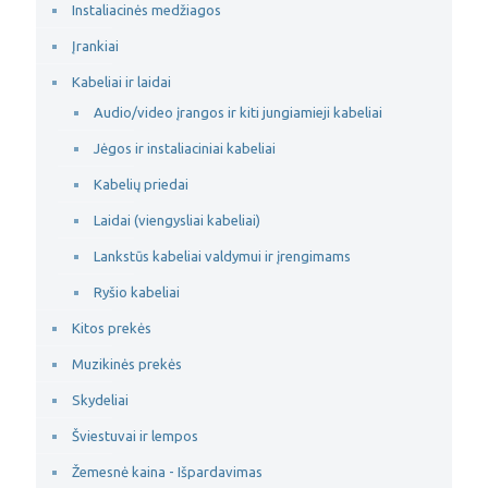
Instaliacinės medžiagos
Įrankiai
Kabeliai ir laidai
Audio/video įrangos ir kiti jungiamieji kabeliai
Jėgos ir instaliaciniai kabeliai
Kabelių priedai
Laidai (viengysliai kabeliai)
Lankstūs kabeliai valdymui ir įrengimams
Ryšio kabeliai
Kitos prekės
Muzikinės prekės
Skydeliai
Šviestuvai ir lempos
Žemesnė kaina - Išpardavimas