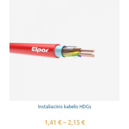
Instaliacinis kabelis HDGs
1,41
€
–
2,15
€