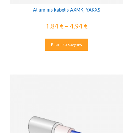
Aliuminis kabelis AXMK, YAKXS
1,84
€
–
4,94
€
Pasirinkti savybes