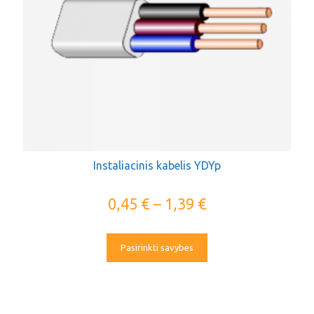
Instaliacinis kabelis YDYp
0,45
€
–
1,39
€
Pasirinkti savybes