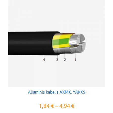
Aliuminis kabelis AXMK, YAKXS
1,84
€
–
4,94
€