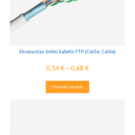
Ekranuotas tinklo kabelis FTP (Cat5e; Cat6e)
0,54
€
–
0,68
€
Pasirinkti savybes