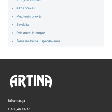
Kitos prekės
Muzikinės prekės
Skydeliai
Šviestuvai ir lempos
Žemesnė kaina - Išpardavimas
Informacija
UAB „ARTINA“