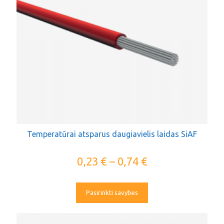
Temperatūrai atsparus daugiavielis laidas SiAF
0,23
€
–
0,74
€
Pasirinkti savybes