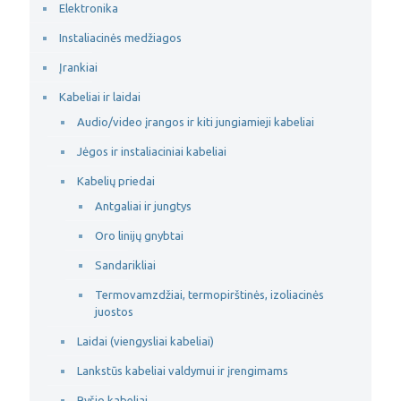
Elektronika
Instaliacinės medžiagos
Įrankiai
Kabeliai ir laidai
Audio/video įrangos ir kiti jungiamieji kabeliai
Jėgos ir instaliaciniai kabeliai
Kabelių priedai
Antgaliai ir jungtys
Oro linijų gnybtai
Sandarikliai
Termovamzdžiai, termopirštinės, izoliacinės
juostos
Laidai (viengysliai kabeliai)
Lankstūs kabeliai valdymui ir įrengimams
Ryšio kabeliai