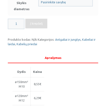
Skylės
diametras
produkto
Į krepšelį
kiekis:
Alavuotas
varinis
kilpinis
Produkto kodas:
N/A
Kategorijos:
Antgaliai ir jungtys
,
Kabeliai ir
antgalis
laidai
,
Kabelių priedai
Aprašymas
Dydis
Kaina
ø150mm²
8,55€
M10
ø120mm²
6,29€
M12