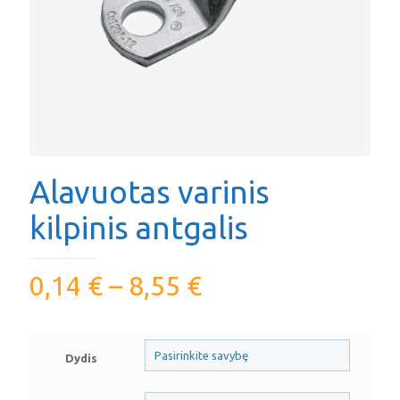
Alavuotas varinis
kilpinis antgalis
0,14
€
–
8,55
€
Dydis