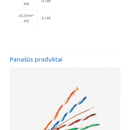
0,14€
M6
ø2,5mm²
0,14€
M5
Panašūs produktai