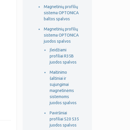
Magnetinių profilių
sistema OPTONICA
baltos spalvos
Magnetinių profilių
sistema OPTONICA
juodos spalvos
Įleidžiami
profiliai R35B
juodos spalvos
Maitinimo
šaltiniai ir
sujungimai
magnetinėms
sistemoms
juodos spalvos
Paviršiniai
profiliai S20 S35
juodos spalvos