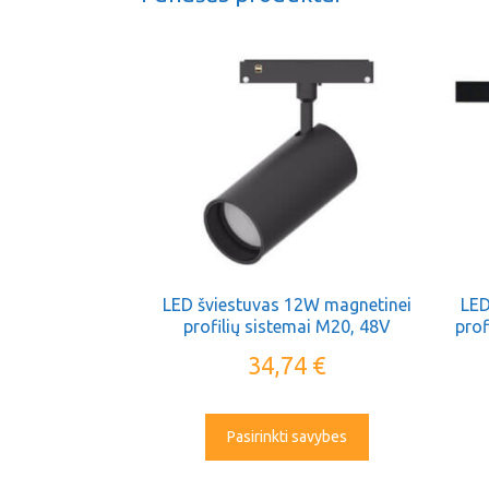
LED šviestuvas 12W magnetinei
LED
profilių sistemai M20, 48V
prof
OPTONICA
34,74
€
Pasirinkti savybes