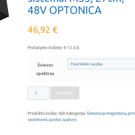
48V OPTONICA
46,92
€
Pristatymo trukmė: 9-12 d.d.
Šviesos
spektras
produkto
Į krepšelį
kiekis:
LED
šviestuvas
Produkto kodas:
N/A
Kategorija:
Šviestuvai magnetinių prof
20W
sistemoms juodos spalvos
magnetinei
profilių
sistemai