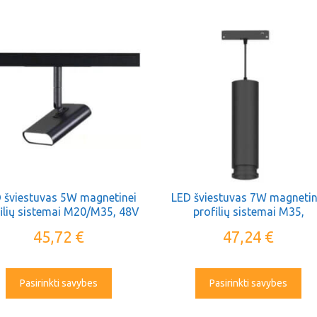
 šviestuvas 5W magnetinei
LED šviestuvas 7W magnetin
ilių sistemai M20/M35, 48V
profilių sistemai M35,
OPTONICA
pakabinamas, 48V OPTONI
45,72
€
47,24
€
Pasirinkti savybes
Pasirinkti savybes