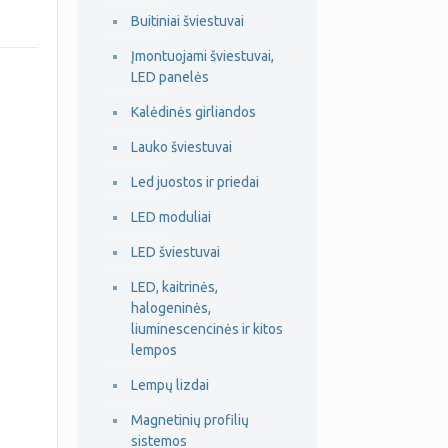
Buitiniai šviestuvai
Įmontuojami šviestuvai,
LED panelės
Kalėdinės girliandos
Lauko šviestuvai
Led juostos ir priedai
LED moduliai
LED šviestuvai
LED, kaitrinės,
halogeninės,
liuminescencinės ir kitos
lempos
Lempų lizdai
Magnetinių profilių
sistemos