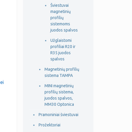
Šviestuvai
magnetinių
profilių
sistemoms
juodos spalvos
Užglaistomi
profiliai R20 ir
R35 juodos
spalvos
Magnetinių profilių
sistema TAMPA
ei
MINI magnetinių
profilių sistema,
CA
juodos spalvos,
MM30 Optonica
Pramoniniai šviestuvai
Prožektoriai