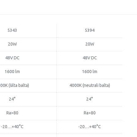
M35,
27cm,
48V
OPTONICA
5343
5394
20W
20W
48V DC
48V DC
1600 lm
1600 lm
00K (šilta balta)
4000K (neutrali balta)
24°
24°
Ra>80
Ra>80
-20…+40°C
-20…+40°C