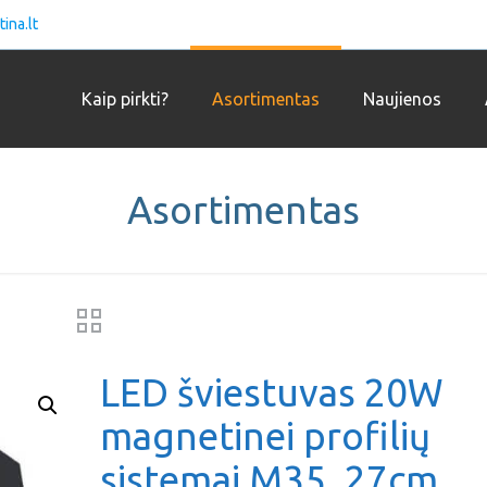
ina.lt
Kaip pirkti?
Asortimentas
Naujienos
Asortimentas
LED šviestuvas 20W
magnetinei profilių
sistemai M35, 27cm,