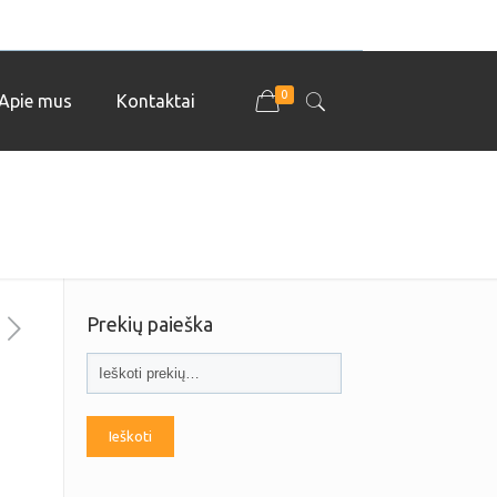
0
Apie mus
Kontaktai
Prekių paieška
Ieškoti