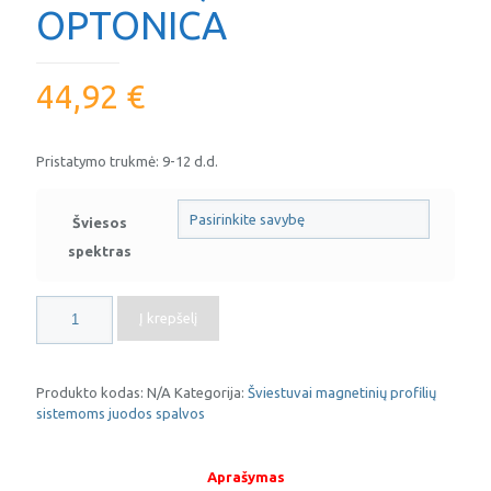
OPTONICA
44,92
€
Pristatymo trukmė: 9-12 d.d.
Šviesos
spektras
produkto
Į krepšelį
kiekis:
LED
šviestuvas
9W
Produkto kodas:
N/A
Kategorija:
Šviestuvai magnetinių profilių
magnetinei
sistemoms juodos spalvos
profilių
sistemai
M20,
Aprašymas