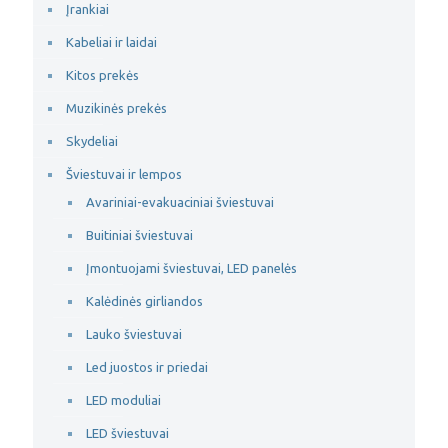
Įrankiai
Kabeliai ir laidai
Kitos prekės
Muzikinės prekės
Skydeliai
Šviestuvai ir lempos
Avariniai-evakuaciniai šviestuvai
Buitiniai šviestuvai
Įmontuojami šviestuvai, LED panelės
Kalėdinės girliandos
Lauko šviestuvai
Led juostos ir priedai
LED moduliai
LED šviestuvai