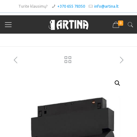
Turite klausimų?
+370 655 78350
info@artina.lt
0
Asortimentas