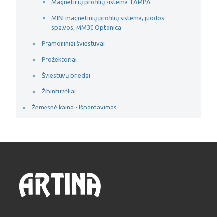
Magnetinių profilių sistema TAMPA
MINI magnetinių profilių sistema, juodos
spalvos, MM30 Optonica
Pramoniniai šviestuvai
Prožektoriai
Šviestuvų priedai
Žibintuvėliai
Žemesnė kaina - Išpardavimas