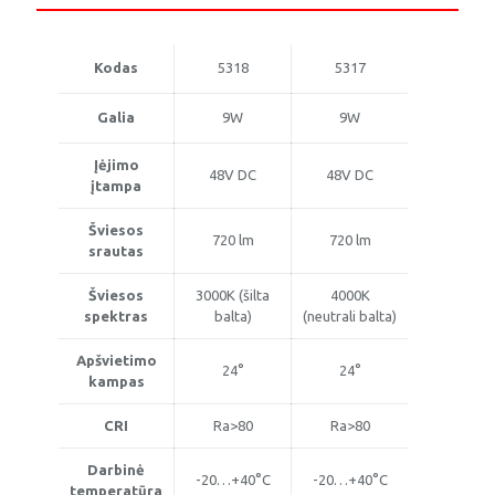
vartomas,
48V
OPTONICA
Kodas
5318
5317
Galia
9W
9W
Įėjimo
48V DC
48V DC
įtampa
Šviesos
720 lm
720 lm
srautas
Šviesos
3000K (šilta
4000K
spektras
balta)
(neutrali balta)
Apšvietimo
24°
24°
kampas
CRI
Ra>80
Ra>80
Darbinė
-20…+40°C
-20…+40°C
temperatūra