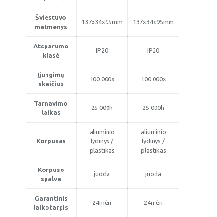
Šviestuvo
137x34x95mm
137x34x95mm
matmenys
Atsparumo
IP20
IP20
klasė
Įjungimų
100 000x
100 000x
skaičius
Tarnavimo
25 000h
25 000h
laikas
aliuminio
aliuminio
Korpusas
lydinys /
lydinys /
plastikas
plastikas
Korpuso
juoda
juoda
spalva
Garantinis
24mėn
24mėn
laikotarpis