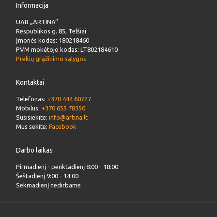
Informacija
UAB „ARTINA“
Respublikos g. 85, Telšiai
Įmonės kodas: 180218460
PVM mokėtojo kodas: LT802184610
Prekių grąžinimo sąlygos
Kontaktai
Telefonas:
+370 444 60727
Mobilus:
+370 655 78350
Susisiekite:
info@artina.lt
Mus sekite:
Facebook
Darbo laikas
Pirmadienį - penktadienį 8:00 - 18:00
Šeštadienį 9:00 - 14:00
Sekmadienį nedirbame