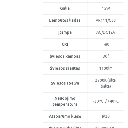
Galia
15W
Lemputės lizdas
AR111/G53
Įtampa
AC/DC12V
CRI
>80
Šviesos kampas
30°
Šviesos srautas
1100lm
2700K (šiltai
Šviesos spalva
balta)
Naudojimo
-20ºC / +40ºC
temperatūra
Atsparumo klasė
IP20