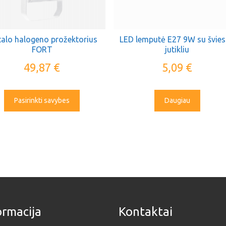
alo halogeno prožektorius
LED lemputė E27 9W su švie
FORT
jutikliu
49,87
€
5,09
€
Pasirinkti savybes
Daugiau
ormacija
Kontaktai