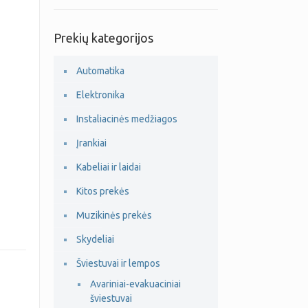
Prekių kategorijos
Automatika
Elektronika
Instaliacinės medžiagos
Įrankiai
Kabeliai ir laidai
Kitos prekės
Muzikinės prekės
Skydeliai
Šviestuvai ir lempos
Avariniai-evakuaciniai
šviestuvai