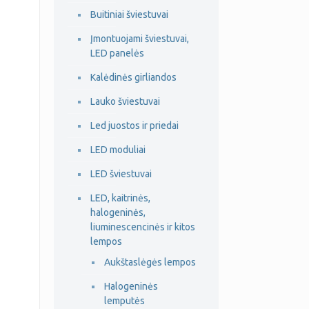
Buitiniai šviestuvai
Įmontuojami šviestuvai,
LED panelės
Kalėdinės girliandos
Lauko šviestuvai
Led juostos ir priedai
LED moduliai
LED šviestuvai
LED, kaitrinės,
halogeninės,
liuminescencinės ir kitos
lempos
Aukštaslėgės lempos
Halogeninės
lemputės