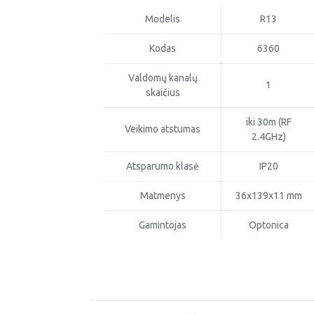
Modelis
R13
Kodas
6360
Valdomų kanalų
1
skaičius
iki 30m (RF
Veikimo atstumas
2.4GHz)
Atsparumo klasė
IP20
Matmenys
36x139x11 mm
Gamintojas
Optonica