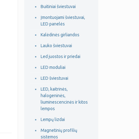
Buitiniai šviestuvai
Įmontuojami šviestuvai,
LED panelės
Kalėdinės girliandos
Lauko šviestuvai
Led juostos ir priedai
LED moduliai
LED šviestuvai
LED, kaitrinės,
halogeninės,
liuminescencinės ir kitos
lempos
Lempų lizdai
Magnetinių profilių
sistemos