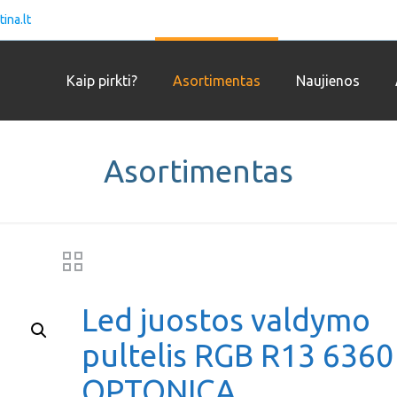
ina.lt
Kaip pirkti?
Asortimentas
Naujienos
Asortimentas
Led juostos valdymo
pultelis RGB R13 6360
OPTONICA