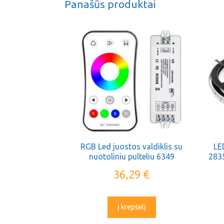
Panašūs produktai
RGB Led juostos valdiklis su
LE
nuotoliniu pulteliu 6349
283
OPTONICA
36,29
€
Į krepšelį