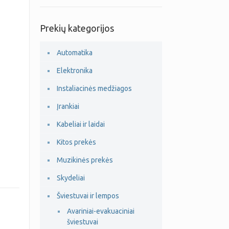
Prekių kategorijos
Automatika
Elektronika
Instaliacinės medžiagos
Įrankiai
Kabeliai ir laidai
Kitos prekės
Muzikinės prekės
Skydeliai
Šviestuvai ir lempos
Avariniai-evakuaciniai
šviestuvai