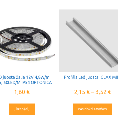
D juosta žalia 12V 4,8W/m
Profilis Led juostai GLAX MI
5, 60LED/M IP54 OPTONICA
1,60
€
2,15
€
–
3,52
€
Į krepšelį
Pasirinkti savybes