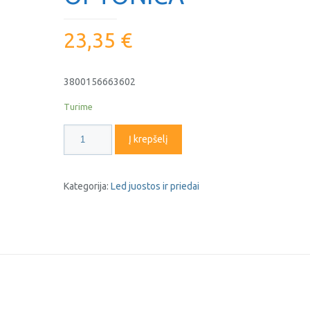
23,35
€
3800156663602
Turime
produkto
Į krepšelį
kiekis:
Led
juostos
Kategorija:
Led juostos ir priedai
valdymo
pultelis
RGB
R13
6360
OPTONICA