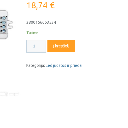
18,74
€
3800156663534
Turime
produkto
Į krepšelį
kiekis:
Led
juostos
Kategorija:
Led juostos ir priedai
valdiklis
V3
RGB
6353
OPTONICA