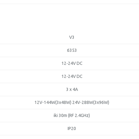
V3
6353
12-24V DC
12-24V DC
3 x 4A
12V-144W(3x48W) 24V-288W(3x96W)
iki 30m (RF 2.4GHz)
IP20