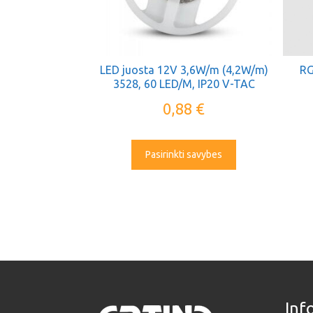
LED juosta 12V 3,6W/m (4,2W/m)
RG
3528, 60 LED/M, IP20 V-TAC
0,88
€
Pasirinkti savybes
Inf