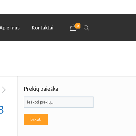
0
Apie mus
Kontaktai
Prekių paieška
3
Ieškoti