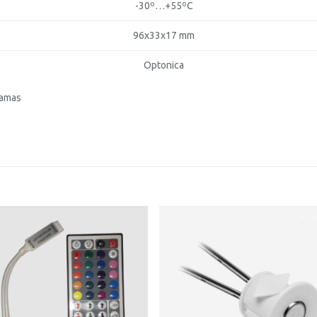
-30º…+55ºC
96x33x17 mm
Optonica
damas