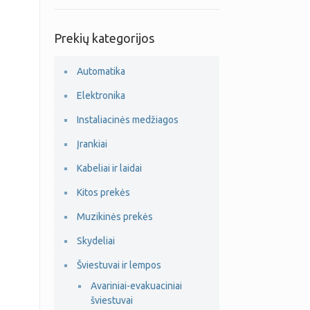
Prekių kategorijos
Automatika
Elektronika
Instaliacinės medžiagos
Įrankiai
Kabeliai ir laidai
Kitos prekės
Muzikinės prekės
Skydeliai
Šviestuvai ir lempos
Avariniai-evakuaciniai
šviestuvai