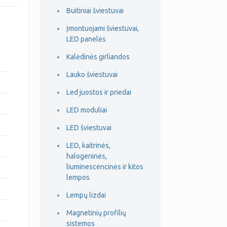
Buitiniai šviestuvai
Įmontuojami šviestuvai,
LED panelės
Kalėdinės girliandos
Lauko šviestuvai
Led juostos ir priedai
LED moduliai
LED šviestuvai
LED, kaitrinės,
halogeninės,
liuminescencinės ir kitos
lempos
Lempų lizdai
Magnetinių profilių
sistemos