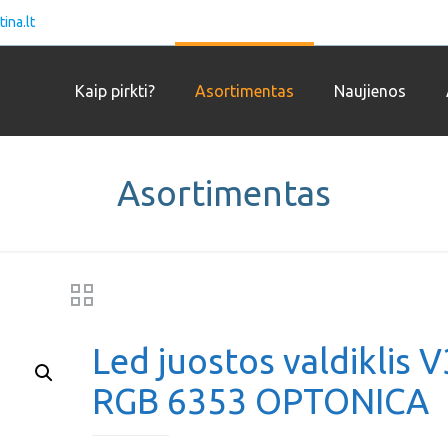
ina.lt
Kaip pirkti?
Asortimentas
Naujienos
Asortimentas
Led juostos valdiklis V
RGB 6353 OPTONICA