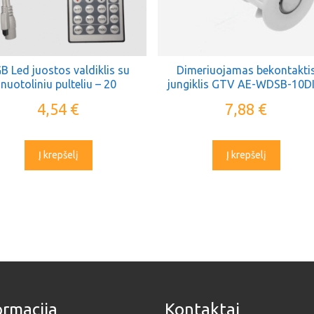
B Led juostos valdiklis su
Dimeriuojamas bekontakti
nuotoliniu pulteliu – 20
jungiklis GTV AE-WDSB-10D
4,54
€
7,88
€
Į krepšelį
Į krepšelį
ormacija
Kontaktai