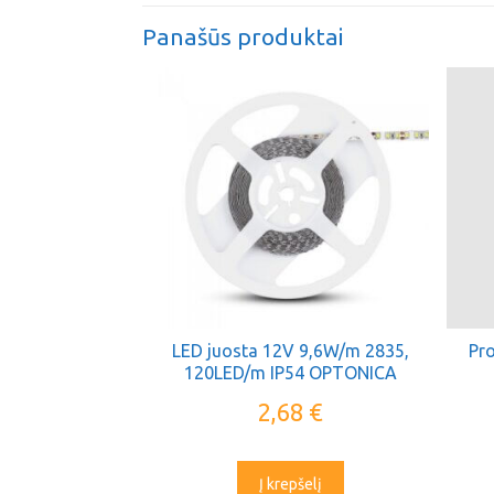
Panašūs produktai
LED juosta 12V 9,6W/m 2835,
Pro
120LED/m IP54 OPTONICA
2,68
€
Į krepšelį