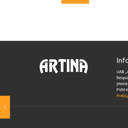
Inf
UAB „
Respub
Įmonė
PVM m
Prekių