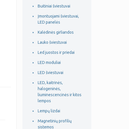
Buitiniai šviestuvai
Įmontuojami šviestuvai,
LED panelės
Kalėdinės girliandos
Lauko šviestuvai
Led juostos ir priedai
LED moduliai
LED šviestuvai
LED, kaitrinės,
halogeninės,
liuminescencinės ir kitos
lempos
Lempų lizdai
Magnetinių profilių
sistemos