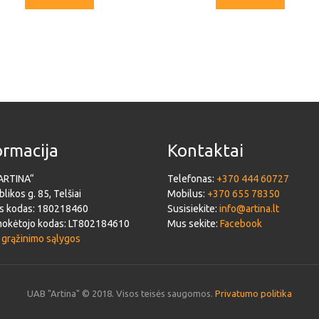
ormacija
Kontaktai
ARTINA“
Telefonas:
+370 444 60727
likos g. 85, Telšiai
Mobilus:
+370 655 78350
s kodas: 180218460
Susisiekite:
info@artina.lt
okėtojo kodas: LT802184610
Mus sekite:
Facebook
 grąžinimo sąlygos
UAB "Artina" © 2018. Visos teisės saugomos.
Privatumo politika