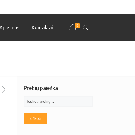
0
Apie mus
Kontaktai
Prekių paieška
Ieškoti