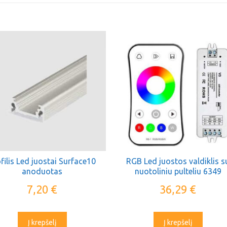
filis Led juostai Surface10
RGB Led juostos valdiklis s
anoduotas
nuotoliniu pulteliu 6349
OPTONICA
7,20
€
36,29
€
Į krepšelį
Į krepšelį