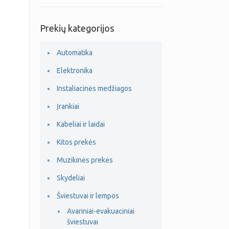
Prekių kategorijos
Automatika
Elektronika
Instaliacinės medžiagos
Įrankiai
Kabeliai ir laidai
Kitos prekės
Muzikinės prekės
Skydeliai
Šviestuvai ir lempos
Avariniai-evakuaciniai
šviestuvai