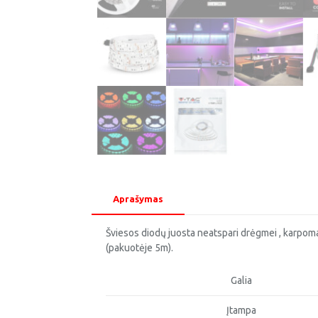
Aprašymas
Šviesos diodų juosta neatspari drėgmei , karpoma
(pakuotėje 5m).
Galia
Įtampa