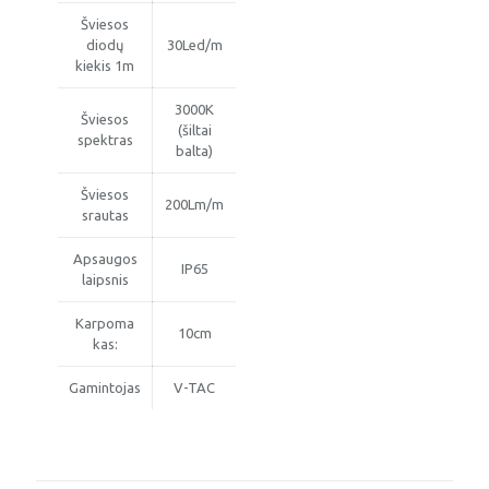
Šviesos
diodų
30Led/m
kiekis 1m
3000K
Šviesos
(šiltai
spektras
balta)
Šviesos
200Lm/m
srautas
Apsaugos
IP65
laipsnis
Karpoma
10cm
kas:
Gamintojas
V-TAC