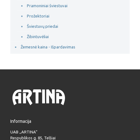
Pramoniniai šviestuvai
Prožektoriai
Šviestuvų priedai
Žibintuvėliai
Žemesnė kaina - Išpardavimas
Informacija
UAB „ARTINA“
Respublikos g. 85, Telšiai