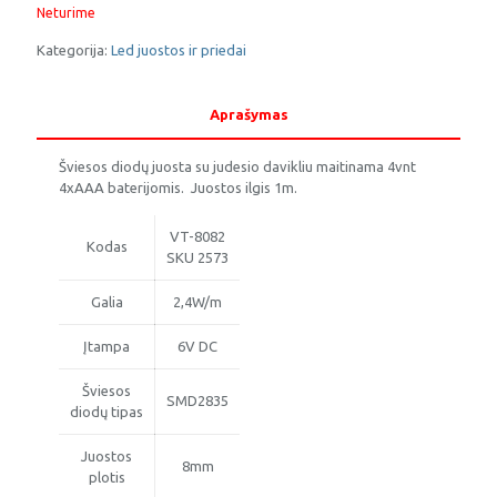
Neturime
Kategorija:
Led juostos ir priedai
Aprašymas
Šviesos diodų juosta su judesio davikliu maitinama 4vnt
4xAAA baterijomis. Juostos ilgis 1m.
VT-8082
Kodas
SKU 2573
Galia
2,4W/m
Įtampa
6V DC
Šviesos
SMD2835
diodų tipas
Juostos
8mm
plotis