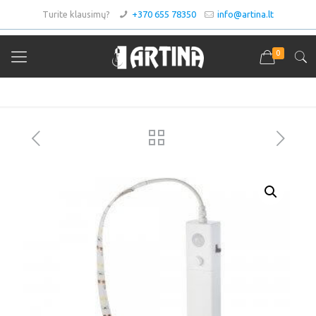
Turite klausimų?
+370 655 78350
info@artina.lt
0
Asortimentas