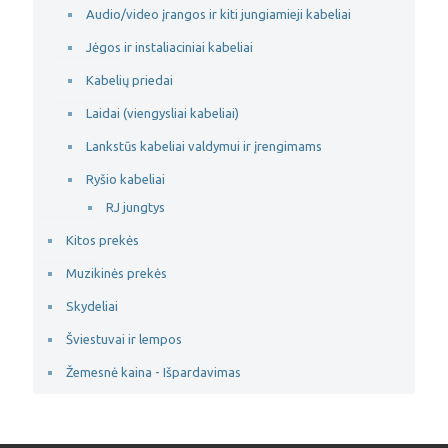
Audio/video įrangos ir kiti jungiamieji kabeliai
Jėgos ir instaliaciniai kabeliai
Kabelių priedai
Laidai (viengysliai kabeliai)
Lankstūs kabeliai valdymui ir įrengimams
Ryšio kabeliai
RJ jungtys
Kitos prekės
Muzikinės prekės
Skydeliai
Šviestuvai ir lempos
Žemesnė kaina - Išpardavimas