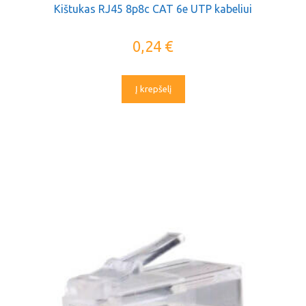
Kištukas RJ45 8p8c CAT 6e UTP kabeliui
0,24
€
Į krepšelį