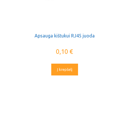
Apsauga kištukui RJ45 juoda
0,10
€
Į krepšelį