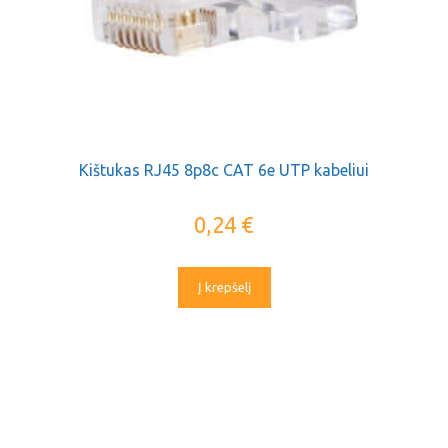
Kištukas RJ45 8p8c CAT 6e UTP kabeliui
0,24
€
Į krepšelį