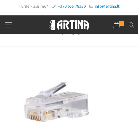
Turite klausimų?
+370 655 78350
info@artina.lt
0
RJ jungtys