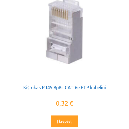
Kištukas RJ45 8p8c CAT 6e FTP kabeliui
0,32
€
Į krepšelį