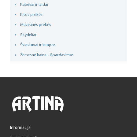
Kabeliai ir laidai
Kitos prekės
Muzikinės prekės
Skydeliai
Šviestuvai ir lempos
Žemesnė kaina - Išpardavimas
Informacija