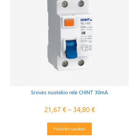
Srovės nuotėkio relė CHINT 30mA
21,67
€
–
34,80
€
Pasirinkti savybes