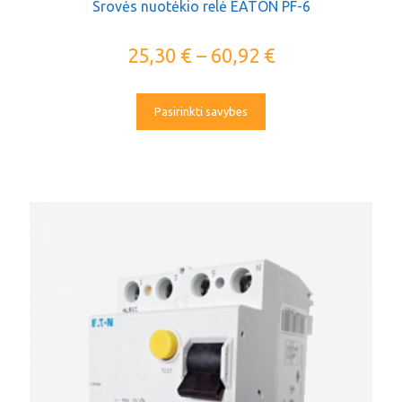
Srovės nuotėkio relė EATON PF-6
25,30
€
–
60,92
€
Pasirinkti savybes