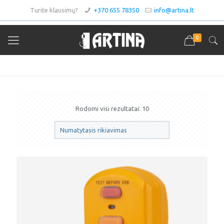
Turite klausimų?
+370 655 78350
info@artina.lt
0
Srovės nuotėkio relės
Rodomi visi rezultatai: 10