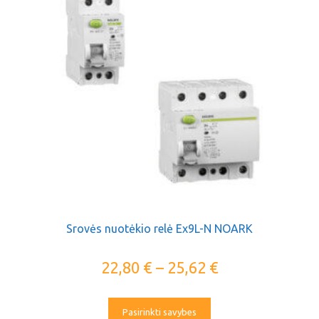
Srovės nuotėkio relė Ex9L-N NOARK
22,80
€
–
25,62
€
Pasirinkti savybes