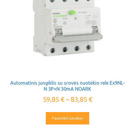
Automatinis jungiklis su srovės nuotėkio rele Ex9NL-
N 3P+N 30mA NOARK
59,85
€
–
83,85
€
Pasirinkti savybes