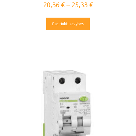
20,36
€
–
25,33
€
Pasirinkti savybes