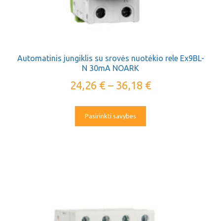
Automatinis jungiklis su srovės nuotėkio rele Ex9BL-
N 30mA NOARK
24,26
€
–
36,18
€
Pasirinkti savybes