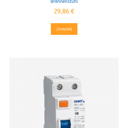
Brennenstuhl
29,86
€
Į krepšelį