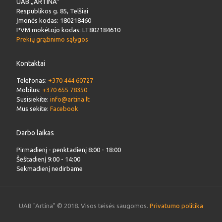
UAB „ARTINA“
Respublikos g. 85, Telšiai
Įmonės kodas: 180218460
PVM mokėtojo kodas: LT802184610
Prekių grąžinimo sąlygos
Kontaktai
Telefonas:
+370 444 60727
Mobilus:
+370 655 78350
Susisiekite:
info@artina.lt
Mus sekite:
Facebook
Darbo laikas
Pirmadienį - penktadienį 8:00 - 18:00
Šeštadienį 9:00 - 14:00
Sekmadienį nedirbame
UAB "Artina" © 2018. Visos teisės saugomos.
Privatumo politika