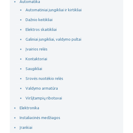
Automatika
Automatiniai jungikliai ir kirtikliai
Dažnio keitikliai
Elektros skaitikliai
Galiniai jungikliai, valdymo pultai
Įvairios relės
Kontaktoriai
Saugikliai
Srovės nuotėkio relės
Valdymo armatūra
Viršįtampių ribotuvai
Elektronika
Instaliacinės medžiagos
Įrankiai