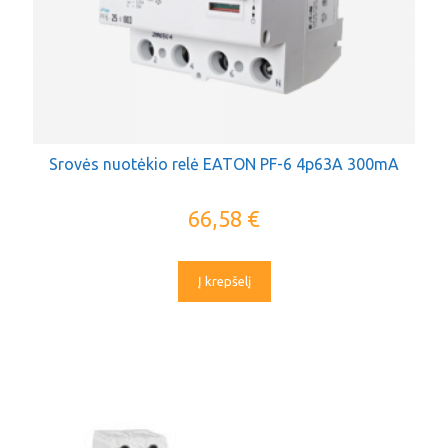
Srovės nuotėkio relė EATON PF-6 4p63A 300mA
66,58
€
Į krepšelį