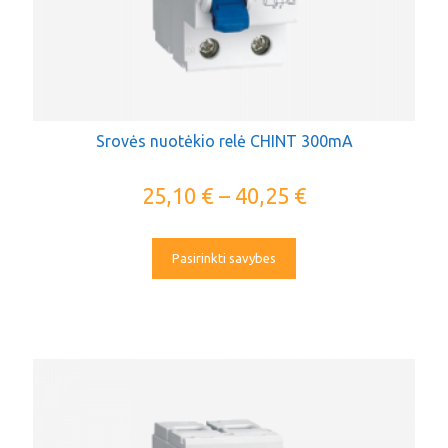
Srovės nuotėkio relė CHINT 300mA
25,10
€
–
40,25
€
Pasirinkti savybes