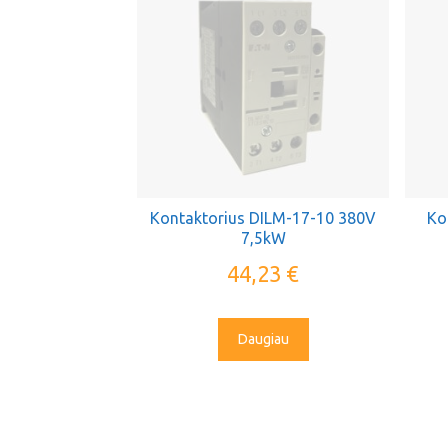
Kontaktorius DILM-17-10 380V
Ko
7,5kW
44,23
€
Daugiau