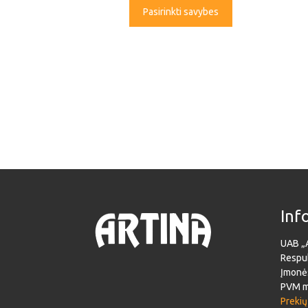
Pasirinkti savybes
Inf
UAB „
Respub
Įmonė
PVM m
Prekių