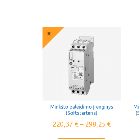
Minkšto paleidimo įrenginys
Mi
(Softstarteris)
(
ATS0
220,37
€
–
298,25
€