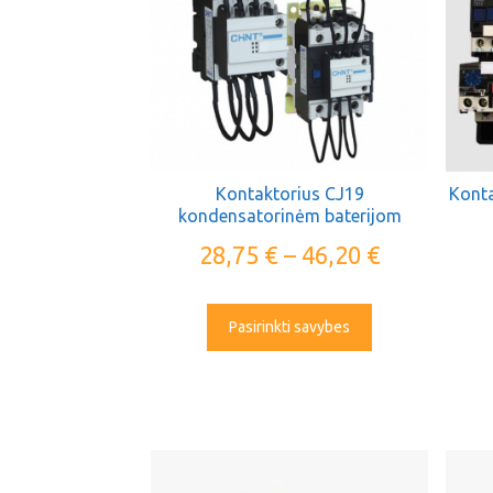
Kontaktorius CJ19
Konta
kondensatorinėm baterijom
28,75
€
–
46,20
€
Pasirinkti savybes