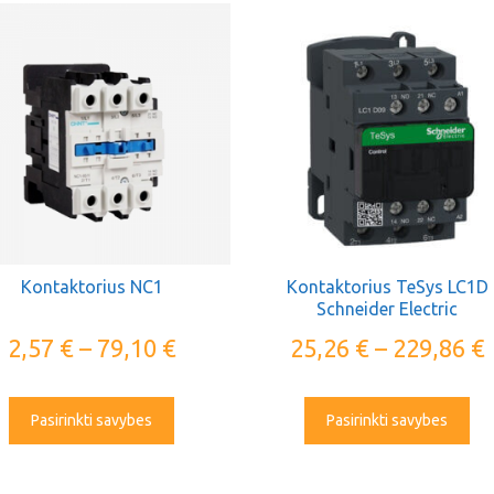
Kontaktorius NC1
Kontaktorius TeSys LC1D
Schneider Electric
2,57
€
–
79,10
€
25,26
€
–
229,86
€
Pasirinkti savybes
Pasirinkti savybes