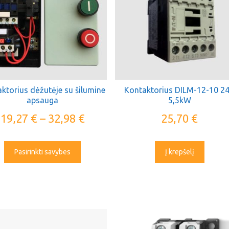
ktorius dėžutėje su šilumine
Kontaktorius DILM-12-10 2
apsauga
5,5kW
19,27
€
–
32,98
€
25,70
€
Pasirinkti savybes
Į krepšelį