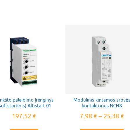
nkšto paleidimo įrenginys
Modulinis kintamos srovė
Softstarteris) Altistart 01
kontaktorius NCH8
1N212QN Schneider Electric
197,52
€
7,98
€
–
25,38
€