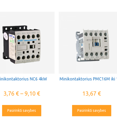
inikontaktorius NC6 4kW
Minikontaktorius PMC16M iki
3,76
€
–
9,10
€
13,67
€
Pasirinkti savybes
Pasirinkti savybes