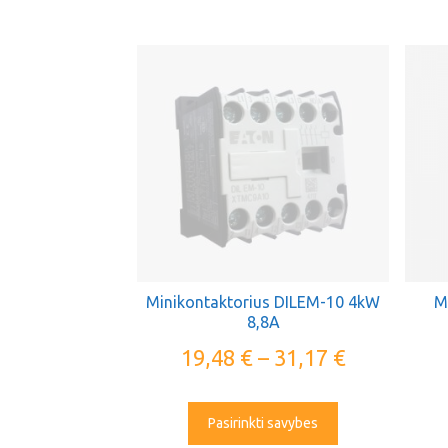
Minikontaktorius DILEM-10 4kW
M
8,8A
19,48
€
–
31,17
€
Pasirinkti savybes