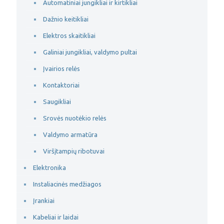
Automatiniai jungikliai ir kirtikliai
Dažnio keitikliai
Elektros skaitikliai
Galiniai jungikliai, valdymo pultai
Įvairios relės
Kontaktoriai
Saugikliai
Srovės nuotėkio relės
Valdymo armatūra
Viršįtampių ribotuvai
Elektronika
Instaliacinės medžiagos
Įrankiai
Kabeliai ir laidai