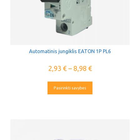
Automatinis jungiklis EATON 1P PL6
2,93
€
–
8,98
€
Pasirinkti savybes