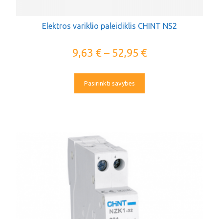
Elektros variklio paleidiklis CHINT NS2
9,63
€
–
52,95
€
Pasirinkti savybes