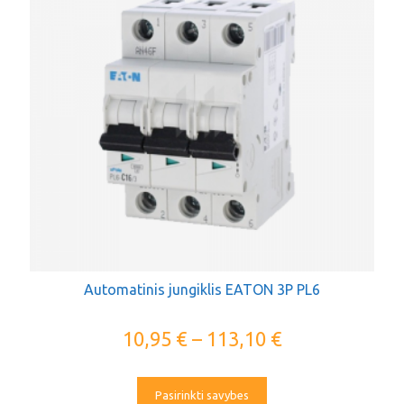
Automatinis jungiklis EATON 3P PL6
10,95
€
–
113,10
€
Pasirinkti savybes