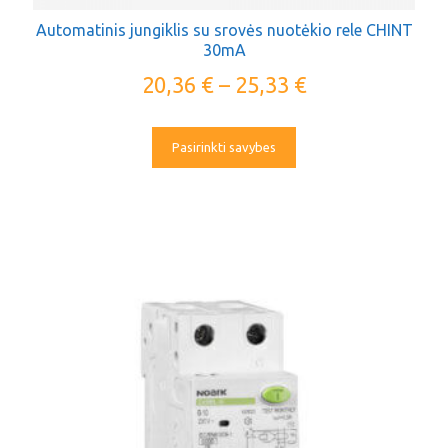
Automatinis jungiklis su srovės nuotėkio rele CHINT
30mA
20,36
€
–
25,33
€
Pasirinkti savybes