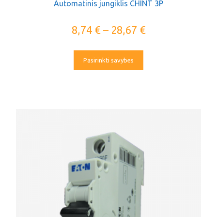
Automatinis jungiklis CHINT 3P
8,74
€
–
28,67
€
Pasirinkti savybes