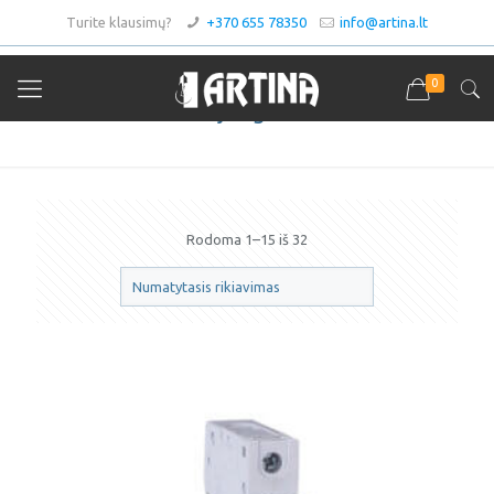
Turite klausimų?
+370 655 78350
info@artina.lt
0
Automatiniai jungikliai ir kirtikliai
Rodoma 1–15 iš 32