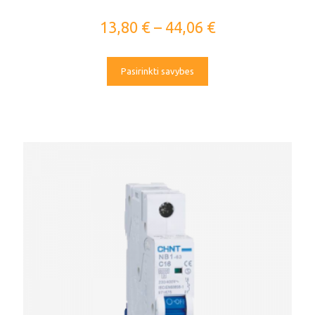
13,80
€
–
44,06
€
Pasirinkti savybes