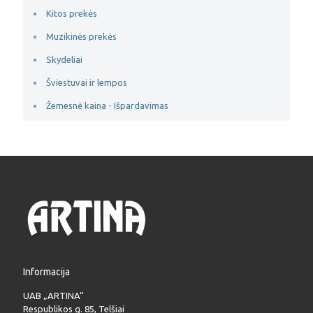
Kitos prekės
Muzikinės prekės
Skydeliai
Šviestuvai ir lempos
Žemesnė kaina - Išpardavimas
Informacija
UAB „ARTINA“
Respublikos g. 85, Telšiai