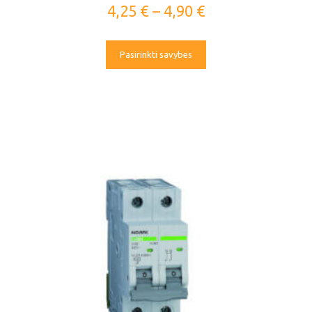
4,25
€
–
4,90
€
Pasirinkti savybes