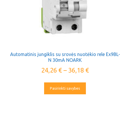
Automatinis jungiklis su srovės nuotėkio rele Ex9BL-
N 30mA NOARK
24,26
€
–
36,18
€
Pasirinkti savybes