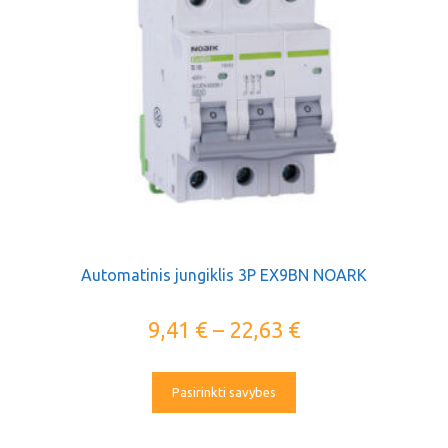
Automatinis jungiklis 3P EX9BN NOARK
9,41
€
–
22,63
€
Pasirinkti savybes