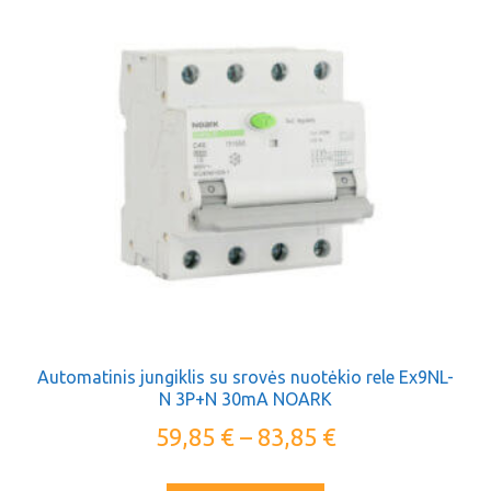
Automatinis jungiklis su srovės nuotėkio rele Ex9NL-
N 3P+N 30mA NOARK
59,85
€
–
83,85
€