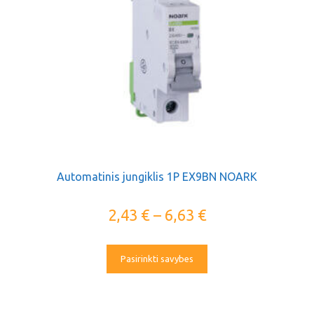
Automatinis jungiklis 1P EX9BN NOARK
2,43
€
–
6,63
€
Pasirinkti savybes