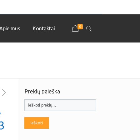
0
Apie mus
Kontaktai
Prekių paieška
ė
3
Ieškoti