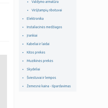
Valdymo armatūra
Viršįtampių ribotuvai
Elektronika
Instaliacinės medžiagos
Įrankiai
Kabeliai ir laidai
Kitos prekės
Muzikinės prekės
Skydeliai
Šviestuvai ir lempos
Žemesnė kaina - Išpardavimas