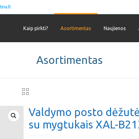
ina.lt
Kaip pirkti?
Asortimentas
Naujienos
Asortimentas
Valdymo posto dėžut
su mygtukais XAL-B21