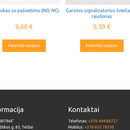
ukas su pašvietimu (NO, NC)
Garsinis signalizatorius šviečia
raudonas
9,60
€
5,59
€
Pasirinkti savybes
Pasirinkti savybes
ormacija
Kontaktai
ARTINA“
Telefonas:
+370 444 60727
likos g. 85, Telšiai
Mobilus:
+370 655 78350