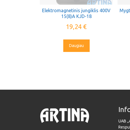
Elektromagnetinis jungiklis 400V
Mygt
15(8)A KJD-18
19,24
€
Daugiau
Inf
UAB „
Respub