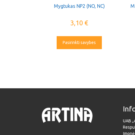
Mygtukas NP2 (NO, NC)
M
3,10
€
Pasirinkti savybes
Inf
UAB „
Respub
Įmonė