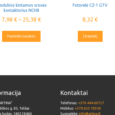
odulinis kintamos srovės
Fotorelė CZ-1 GTV
kontaktorius NCH8
7,98
€
–
25,38
€
8,32
€
Pasirinkti savybes
Į krepšelį
ormacija
Kontaktai
ARTINA“
Telefonas:
+370 444 60727
likos g. 85, Telšiai
Mobilus:
+370 655 78350
s kodas: 180218460
Susisiekite:
info@artina.lt