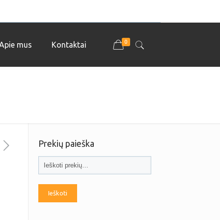
0
Apie mus
Kontaktai
Prekių paieška
Ieškoti