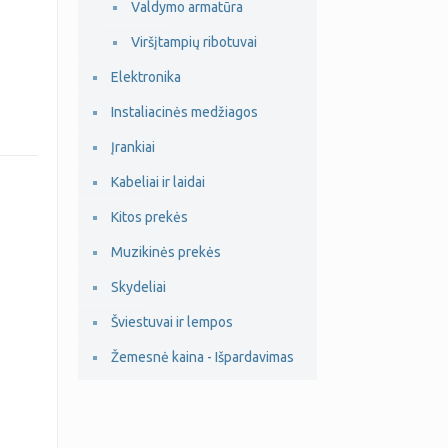
Valdymo armatūra
Viršįtampių ribotuvai
Elektronika
Instaliacinės medžiagos
Įrankiai
Kabeliai ir laidai
Kitos prekės
Muzikinės prekės
Skydeliai
Šviestuvai ir lempos
Žemesnė kaina - Išpardavimas