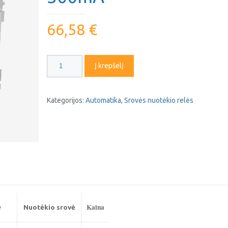
66,58
€
produkto
Į krepšelį
kiekis:
Srovės
nuotėkio
Kategorijos:
Automatika
,
Srovės nuotėkio relės
relė
EATON
PF-
6
4p63A
300mA
ė
Kaina
Nuotėkio srovė