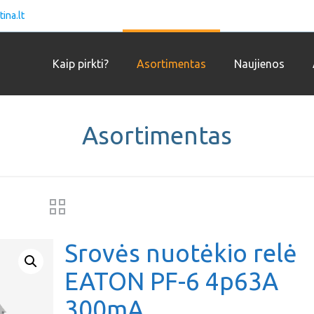
ina.lt
Kaip pirkti?
Asortimentas
Naujienos
Asortimentas
Srovės nuotėkio relė
EATON PF-6 4p63A
300mA