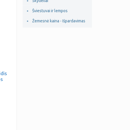
Skydeliai
Šviestuvai ir lempos
Žemesnė kaina - Išpardavimas
idis
ės