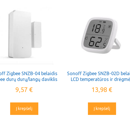
ff Zigbee SNZB-04 belaidis
Sonoff Zigbee SNZB-02D bela
ee durų durų/langų daviklis
LCD temperatūros ir drėgm
sensorius
9,57
€
13,98
€
Į krepšelį
Į krepšelį