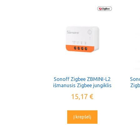
Sonoff Zigbee ZBMINI-L2
Sono
išmanusis Zigbee jungiklis
Zigb
15,17
€
Į krepšelį