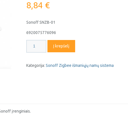
8,84
€
Sonoff SNZB-01
6920075776096
produkto
Į krepšelį
kiekis:
Sonoff
Zigbee
Kategorija:
Sonoff Zigbee išmaniųjų namų sistema
SNZB-
01
belaidis
Zigbee
jungiklis
Sonoff įrenginiais.