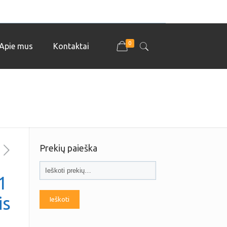
0
Apie mus
Kontaktai
Prekių paieška
1
is
Ieškoti