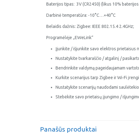
Baterijos tipas: 3V (CR2450) (likus 10% baterijos
Darbinė temperatūra: -10°C…+40°C
Belaidis dažnis: Zigbee: IEEE 802.15.4 2.4GHz;
Programėlėje „EWeLink”
Įjunkite / išjunkite savo elektros prietaisus
Nustatykite tvarkaraščio / atgalinį / pasikart
Bendrinkite valdymą pageidaujamam vartotoj
Kurkite scenarijus tarp Zigbee ir Wi-Fi įrengi
Nustatykite scenarijų naudodami saulėtekio
Stebėkite savo prietaisų įjungimo / išjungimo 
Panašūs produktai