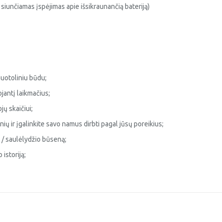
 siunčiamas įspėjimas apie išsikraunančią bateriją)
 nuotoliniu būdu;
ojantį laikmačius;
ų skaičiui;
nių ir įgalinkite savo namus dirbti pagal jūsų poreikius;
 / saulėlydžio būseną;
istoriją;