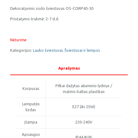
Dekoratyvinis sodo šviestuvas OS-CORP40-30
Pristatymo trukmė: 2-7 d.d.
Neturime
Kategorijos:
Lauko šviestuvai
,
Šviestuvai ir lempos
Aprašymas
Pilkai dažytas aliuminio lydinys /
Korpusas
matinis baltas plastikas
Lemputės
E27 (iki 25W)
lizdas
Įtampa
220-240V
Apsaugos
IP44 IK06