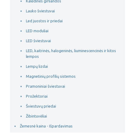
Kalėdinės girliandos
Lauko šviestuvai
Led juostos ir priedai
LED moduliai
LED šviestuvai
LED, kaitrinės, halogeninės, liuminescencinės ir kitos
lempos
Lempų lizdai
Magnetinių profilių sistemos
Pramoniniai šviestuvai
Prožektoriai
Šviestuvų priedai
Žibintuvėliai
Žemesnė kaina - Išpardavimas