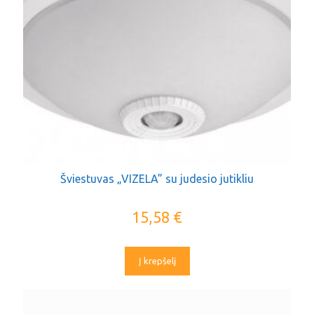
Šviestuvas „VIZELA” su judesio jutikliu
15,58
€
Į krepšelį