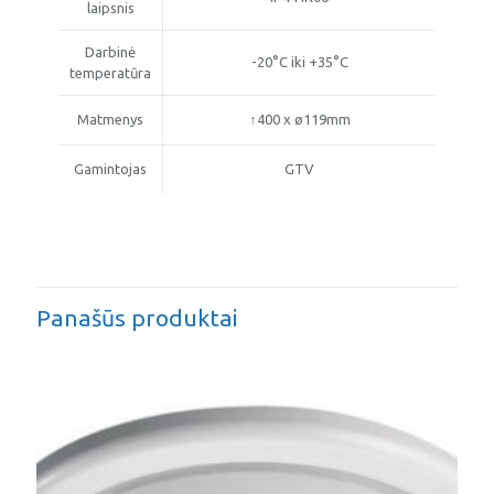
laipsnis
Darbinė
-20°C iki +35°C
temperatūra
Matmenys
↑400 x ø119mm
Gamintojas
GTV
Panašūs produktai