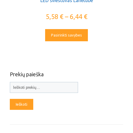
LED šviestuvas Lanetube
5,58
€
–
6,44
€
Pasirinkti savybes
Prekių paieška
Ieškoti