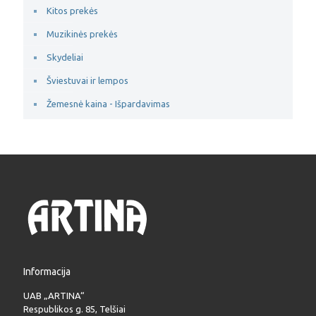
Kitos prekės
Muzikinės prekės
Skydeliai
Šviestuvai ir lempos
Žemesnė kaina - Išpardavimas
Informacija
UAB „ARTINA“
Respublikos g. 85, Telšiai