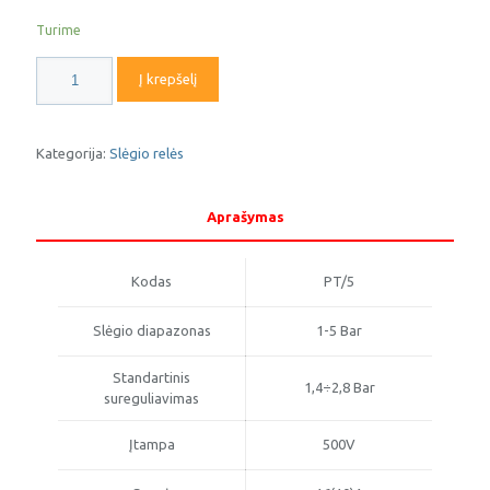
Turime
produkto
Į krepšelį
kiekis:
Slėgio
relė
PT/5
Kategorija:
Slėgio relės
Italtecnica
Aprašymas
Kodas
PT/5
Slėgio diapazonas
1-5 Bar
Standartinis
1,4÷2,8 Bar
sureguliavimas
Įtampa
500V