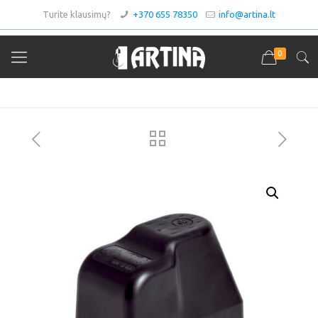
Turite klausimų?
+370 655 78350
info@artina.lt
0
Asortimentas