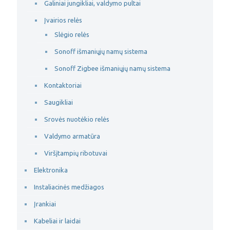
Galiniai jungikliai, valdymo pultai
Įvairios relės
Slėgio relės
Sonoff išmaniųjų namų sistema
Sonoff Zigbee išmaniųjų namų sistema
Kontaktoriai
Saugikliai
Srovės nuotėkio relės
Valdymo armatūra
Viršįtampių ribotuvai
Elektronika
Instaliacinės medžiagos
Įrankiai
Kabeliai ir laidai