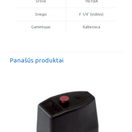
Srovė
16(10)A
Sriegis
F 1/4″ (vidinis)
Gamintojas
Italtecnica
Panašūs produktai