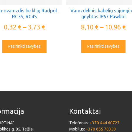
movamzdis be klijų Radpol
Vamzdelinis kabelių sujungi
RC3S, RC4S
gnybtas IP67 Pawbol
0,32
€
–
3,73
€
8,10
€
–
10,96
€
Pasirinkti savybes
Pasirinkti savybes
ormacija
Kontaktai
ARTINA“
Telefonas:
+370 444 60727
likos g. 85, Telšiai
Mobilus:
+370 655 78350