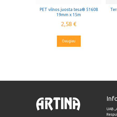
PET vilnos juosta tesa® 51608
Ter
19mm x 15m
2,58
€
Daugiau
Inf
UAB „
Respub