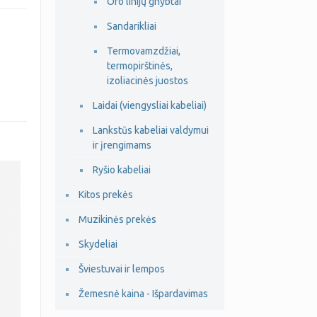
Oro linijų gnybtai
Sandarikliai
Termovamzdžiai,
termopirštinės,
izoliacinės juostos
Laidai (viengysliai kabeliai)
Lankstūs kabeliai valdymui
ir įrengimams
Ryšio kabeliai
Kitos prekės
Muzikinės prekės
Skydeliai
Šviestuvai ir lempos
Žemesnė kaina - Išpardavimas