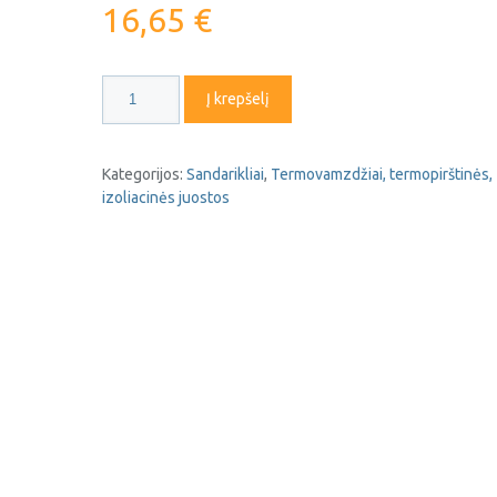
16,65
€
produkto
Į krepšelį
kiekis:
Silikoninis
gelis
Kategorijos:
Sandarikliai
,
Termovamzdžiai, termopirštinės,
300ml
izoliacinės juostos
OneGel