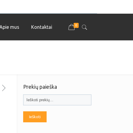
0
Apie mus
Kontaktai
Prekių paieška
Ieškoti