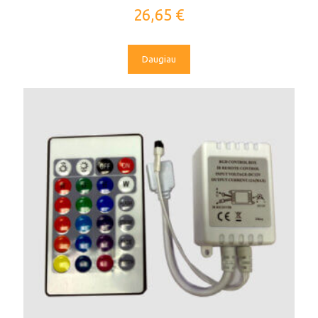
IP20 V-TAC
26,65
€
Daugiau