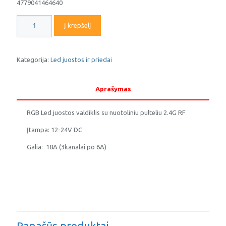
4779041464640
produkto
Į krepšelį
kiekis:
RGB
Led
juostos
Kategorija:
Led juostos ir priedai
valdiklis
su
nuotoliniu
Aprašymas
pulteliu
29
RGB Led juostos valdiklis su nuotoliniu pulteliu 2.4G RF
Įtampa: 12-24V DC
Galia: 18A (3kanalai po 6A)
Panašūs produktai