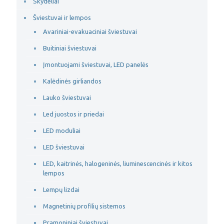
Skydeliai
Šviestuvai ir lempos
Avariniai-evakuaciniai šviestuvai
Buitiniai šviestuvai
Įmontuojami šviestuvai, LED panelės
Kalėdinės girliandos
Lauko šviestuvai
Led juostos ir priedai
LED moduliai
LED šviestuvai
LED, kaitrinės, halogeninės, liuminescencinės ir kitos
lempos
Lempų lizdai
Magnetinių profilių sistemos
Pramoniniai šviestuvai