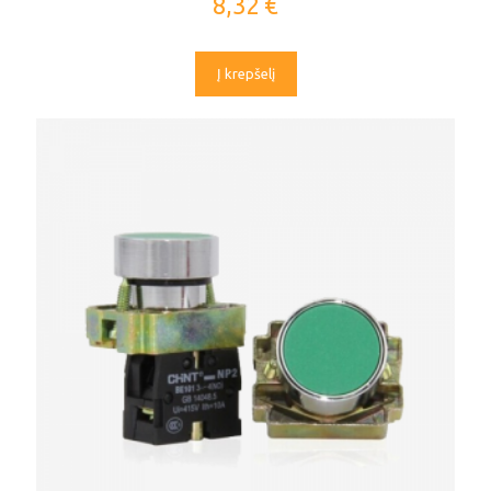
8,32
€
Į krepšelį