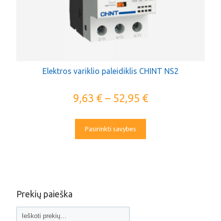
Elektros variklio paleidiklis CHINT NS2
9,63
€
–
52,95
€
Pasirinkti savybes
Prekių paieška