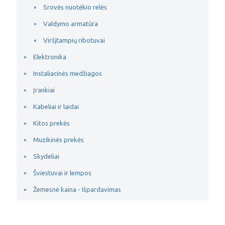
Srovės nuotėkio relės
Valdymo armatūra
Viršįtampių ribotuvai
Elektronika
Instaliacinės medžiagos
Įrankiai
Kabeliai ir laidai
Kitos prekės
Muzikinės prekės
Skydeliai
Šviestuvai ir lempos
Žemesnė kaina - Išpardavimas