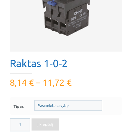
Raktas 1-0-2
8,14
€
–
11,72
€
Tipas
produkto
Į krepšelį
kiekis: