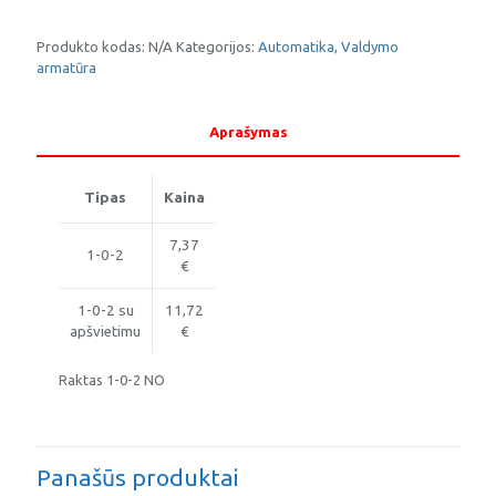
Raktas
1-
0-
Produkto kodas:
N/A
Kategorijos:
Automatika
,
Valdymo
2
armatūra
Aprašymas
Tipas
Kaina
7,37
1-0-2
€
1-0-2 su
11,72
apšvietimu
€
Raktas 1-0-2 NO
Panašūs produktai