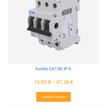
Kirtiklis EATON 3P IS
16,80
€
–
47,26
€
Pasirinkti savybes