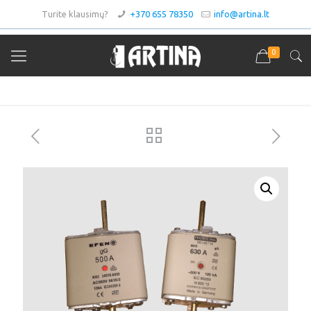
Turite klausimų?
+370 655 78350
info@artina.lt
0
Asortimentas