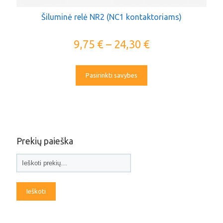
Šiluminė relė NR2 (NC1 kontaktoriams)
9,75
€
–
24,30
€
Pasirinkti savybes
Prekių paieška
Ieškoti