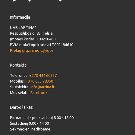
Informacija
UAB „ARTINA“
Respublikos g. 85, Telšiai
Įmonės kodas: 180218460
PVM mokėtojo kodas: LT802184610
Prekių grąžinimo sąlygos
Kontaktai
Telefonas:
+370 444 60727
Mobilus:
+370 655 78350
Susisiekite:
info@artina.lt
Mus sekite:
Facebook
Darbo laikas
Pirmadienį - penktadienį 8:00 - 18:00
Šeštadienį 9:00 - 14:00
Sekmadienį nedirbame