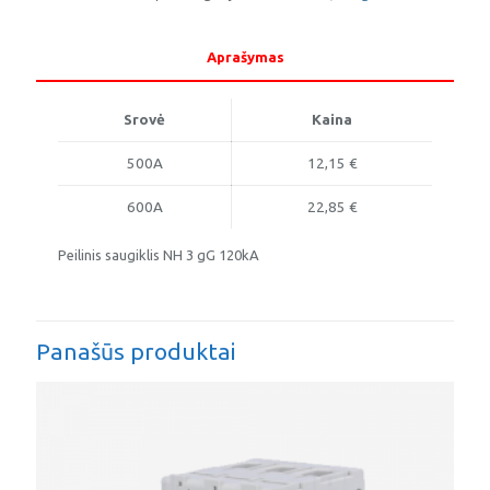
3
gG
Aprašymas
Srovė
Kaina
500A
12,15 €
600A
22,85 €
Peilinis saugiklis NH 3 gG 120kA
Panašūs produktai