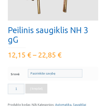
Peilinis saugiklis NH 3
gG
12,15
€
–
22,85
€
Srovė
produkto
Į krepšelį
kiekis:
Peilinis
saugiklis
NH
Produkto kodas:
N/A
Kategorijos:
Automatika
,
Saugikliai