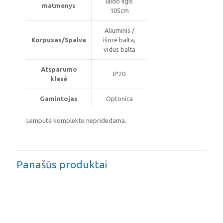
laido ilgis
matmenys
105cm
Aliuminis /
Korpusas/Spalva
išorė balta,
vidus balta
Atsparumo
IP20
klasė
Gamintojas
Optonica
Lemputė komplekte nepridedama.
Panašūs produktai