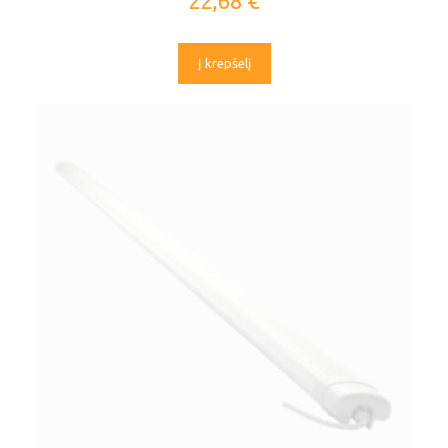
22,68
€
Į krepšelį