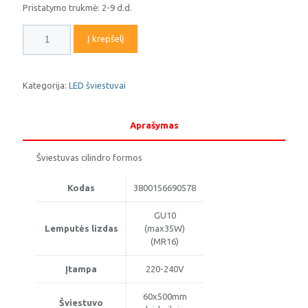
Pristatymo trukmė: 2-9 d.d.
produkto
Į krepšelį
kiekis:
Pakabinamas
šviestuvas
9057
Kategorija:
LED šviestuvai
GU10
baltos
spalvos
Aprašymas
500mm
Optonica
Šviestuvas cilindro formos
Kodas
3800156690578
GU10
Lemputės lizdas
(max35W)
(MR16)
Įtampa
220-240V
60x500mm
Šviestuvo