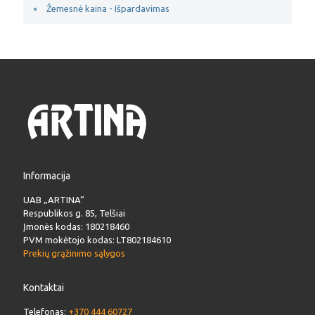
Žemesnė kaina - Išpardavimas
Informacija
UAB „ARTINA“
Respublikos g. 85, Telšiai
Įmonės kodas: 180218460
PVM mokėtojo kodas: LT802184610
Prekių grąžinimo sąlygos
Kontaktai
Telefonas:
+370 444 60727