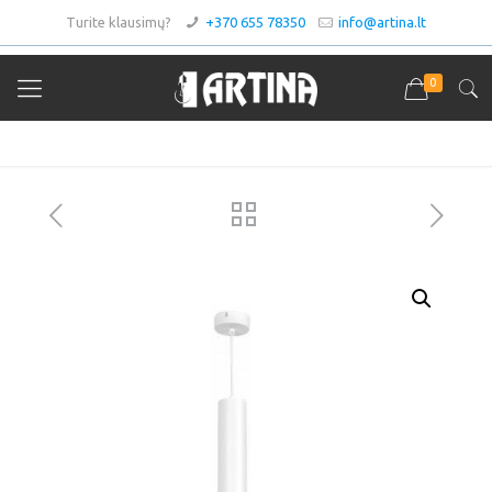
Turite klausimų?
+370 655 78350
info@artina.lt
0
Asortimentas