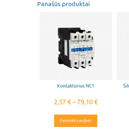
Panašūs produktai
Kontaktorius NC1
Ši
2,57
€
–
79,10
€
Pasirinkti savybes