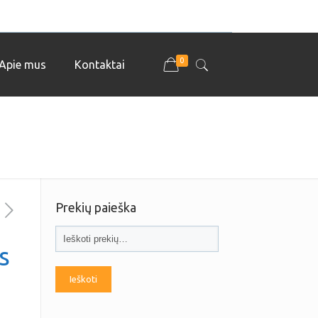
0
Apie mus
Kontaktai
Prekių paieška
s
Ieškoti