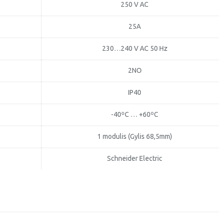
250 V AC
25A
230…240 V AC 50 Hz
2NO
IP40
-40ºC … +60ºC
1 modulis (Gylis 68,5mm)
Schneider Electric