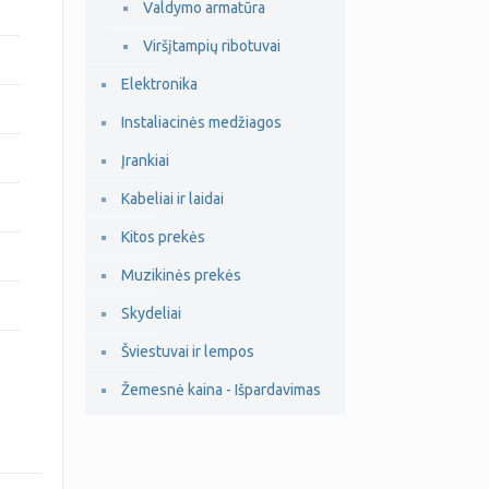
Valdymo armatūra
Viršįtampių ribotuvai
Elektronika
Instaliacinės medžiagos
Įrankiai
Kabeliai ir laidai
Kitos prekės
Muzikinės prekės
Skydeliai
Šviestuvai ir lempos
Žemesnė kaina - Išpardavimas