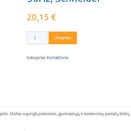
20,15
€
produkto
Į krepšelį
kiekis:
Modulinis
kontaktorius
Kategorija:
Kontaktoriai
ICT
25A
2NO
230V
50Hz,
Schneider
lio. Skirtas sujungti pramonės, gyvenamųjų ir komercinių pastatų tinklų