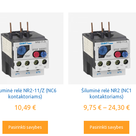
luminė relė NR2-11/Z (NC6
Šiluminė relė NR2 (NC1
kontaktoriams)
kontaktoriams)
10,49
€
9,75
€
–
24,30
€
Pasirinkti savybes
Pasirinkti savybes