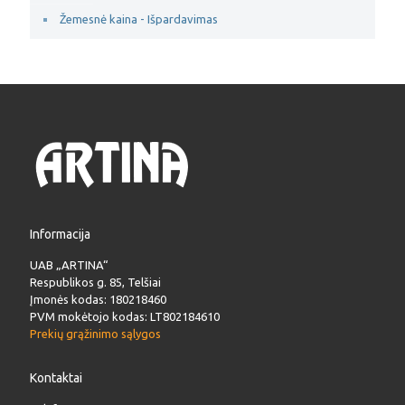
Žemesnė kaina - Išpardavimas
Informacija
UAB „ARTINA“
Respublikos g. 85, Telšiai
Įmonės kodas: 180218460
PVM mokėtojo kodas: LT802184610
Prekių grąžinimo sąlygos
Kontaktai