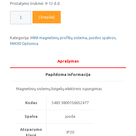
Pristatymo trukmė: 9-12 d.d.
produkto
Į krepšelį
kiekis:
MINI
magnetinės
sistemos
Kategorija:
MINI magnetinių profilių sistema, juodos spalvos,
profilių
MM30 Optonica
sujungimas
5483,
juodas,
Aprašymas
OPTONICA
Papildoma informacija
Magnetinių sistemų bėgelių elektrinis sujungimas
Kodas
5483 3800156652477
Spalva
juoda
Atsparumo
IP20
klasė