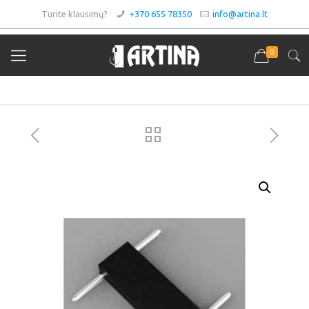
Turite klausimų?
+370 655 78350
info@artina.lt
0
Asortimentas