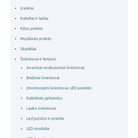
Įrankiai
Kabeliai ir laidai
Kitos prekės
Muzikinės prekės
Skydeliai
Šviestuvai ir lempos
Avariniai-evakuaciniai šviestuvai
Buitiniai šviestuvai
Įmontuojami šviestuvai, LED panelės
Kalėdinės girliandos
Lauko šviestuvai
Led juostos ir priedai
LED moduliai