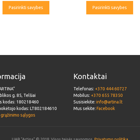
Pasirinkti savybes
Pasirinkti savybes
ormacija
Kontaktai
ARTINA“
Telefonas:
+370 444 60727
likos g. 85, Telšiai
Mobilus:
+370 655 78350
s kodas: 180218460
Susisiekite:
info@artina.lt
okėtojo kodas: LT802184610
Mus sekite:
Facebook
 grąžinimo sąlygos
UAB "Artina" © 2018. Visos teisės saugomos.
Privatumo politika