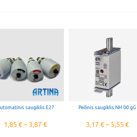
utomatinis saugiklis E27
Peilinis saugiklis NH 00 gG
1,85
€
–
3,87
€
3,17
€
–
5,55
€