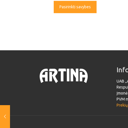
Pasirinkti savybes
Inf
UAB „
Respub
Įmonė
PVM m
Prekių