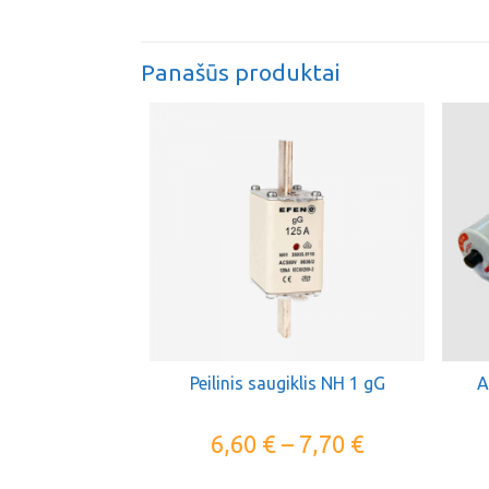
Panašūs produktai
Peilinis saugiklis NH 1 gG
A
6,60
€
–
7,70
€