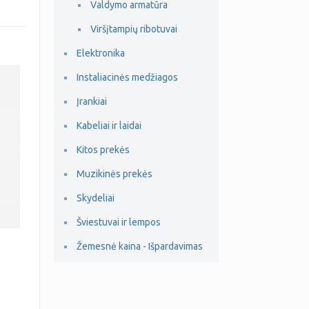
Valdymo armatūra
Viršįtampių ribotuvai
Elektronika
Instaliacinės medžiagos
Įrankiai
Kabeliai ir laidai
Kitos prekės
Muzikinės prekės
Skydeliai
Šviestuvai ir lempos
Žemesnė kaina - Išpardavimas