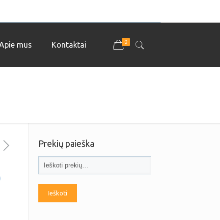
0
Apie mus
Kontaktai
Prekių paieška
)
Ieškoti