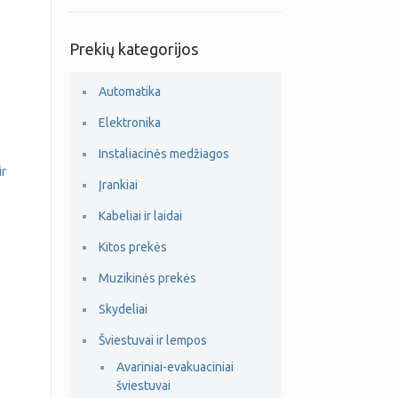
Prekių kategorijos
Automatika
Elektronika
Instaliacinės medžiagos
ir
Įrankiai
Kabeliai ir laidai
Kitos prekės
Muzikinės prekės
Skydeliai
Šviestuvai ir lempos
Avariniai-evakuaciniai
šviestuvai