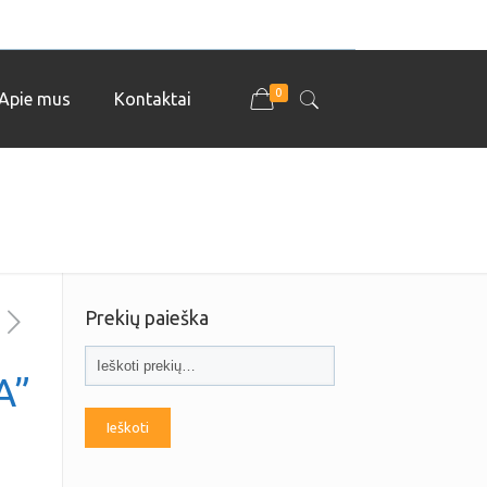
0
Apie mus
Kontaktai
Prekių paieška
A”
Ieškoti