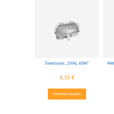
Šviestuvas „OVAL 60W”
Met
4,35
€
Pasirinkti savybes