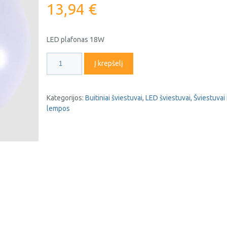
13,94
€
LED plafonas 18W
produkto
Į krepšelį
kiekis:
LED
šviestuvas
Kategorijos:
Buitiniai šviestuvai
,
LED šviestuvai
,
Šviestuvai 
"CHARA"
lempos
18W
IP44