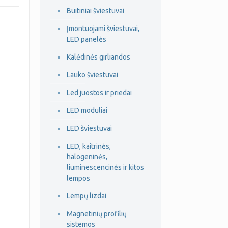
Buitiniai šviestuvai
Įmontuojami šviestuvai,
LED panelės
Kalėdinės girliandos
Lauko šviestuvai
Led juostos ir priedai
LED moduliai
LED šviestuvai
LED, kaitrinės,
halogeninės,
liuminescencinės ir kitos
lempos
Lempų lizdai
Magnetinių profilių
sistemos