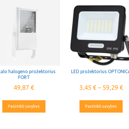
alo halogeno prožektorius
LED prožektorius OPTONIC
FORT
49,87
€
3,45
€
–
59,29
€
Pasirinkti savybes
Pasirinkti savybes