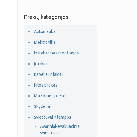
Prekių kategorijos
Automatika
Elektronika
Instaliacinės medžiagos
Įrankiai
Kabeliai ir laidai
Kitos prekės
Muzikinės prekės
Skydeliai
Šviestuvai ir lempos
Avariniai-evakuaciniai
šviestuvai