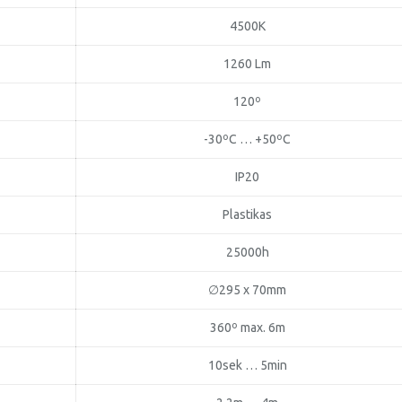
4500K
1260 Lm
120º
-30ºC … +50ºC
IP20
Plastikas
25000h
∅295 x 70mm
360º max. 6m
10sek … 5min