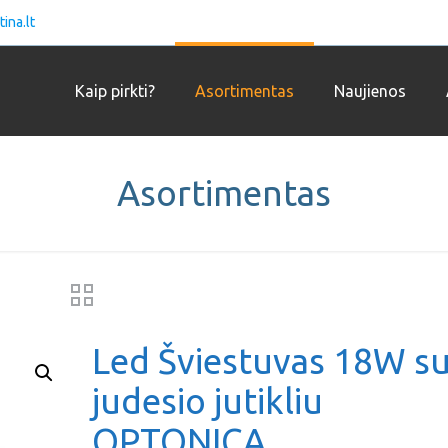
ina.lt
Kaip pirkti?
Asortimentas
Naujienos
Asortimentas
Led Šviestuvas 18W s
judesio jutikliu
OPTONICA