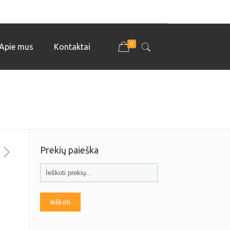
0
Apie mus
Kontaktai
Prekių paieška
u
Ieškoti