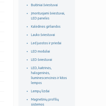
Buitiniai šviestuvai
Įmontuojami šviestuvai,
LED panelės
Kalėdinės girliandos
Lauko šviestuvai
Led juostos ir priedai
LED moduliai
LED šviestuvai
LED, kaitrinės,
halogeninės,
liuminescencinės ir kitos
lempos
Lempų lizdai
Magnetinių profilių
sistemos