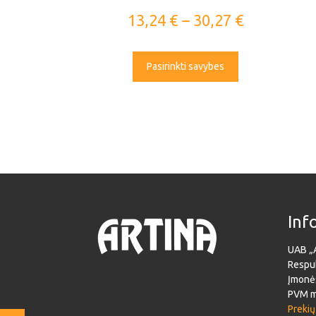
13,24
€
–
30,27
€
Pasirinkti savybes
Inf
UAB „
Respub
Įmonė
PVM m
Prekių