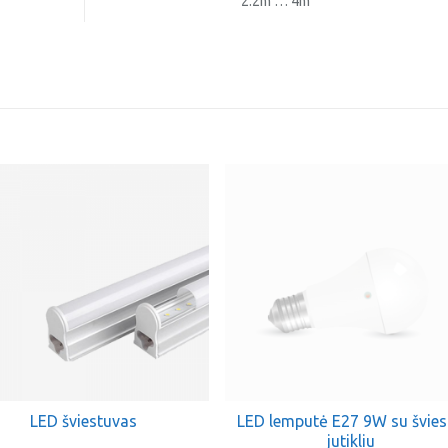
2.2m … 4m
LED šviestuvas
LED lemputė E27 9W su švie
jutikliu