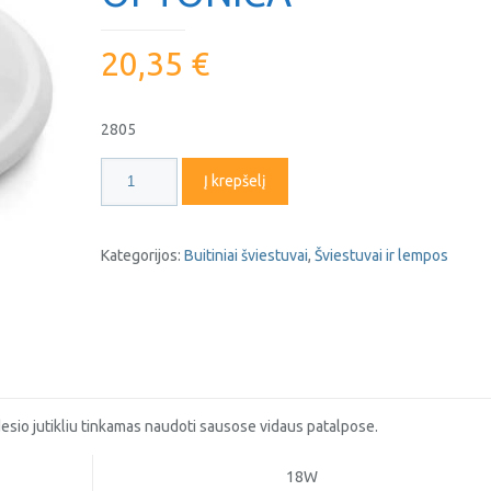
20,35
€
2805
produkto
Į krepšelį
kiekis:
Led
Šviestuvas
Kategorijos:
Buitiniai šviestuvai
,
Šviestuvai ir lempos
18W
su
judesio
jutikliu
OPTONICA
desio jutikliu tinkamas naudoti sausose vidaus patalpose.
18W