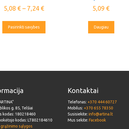
5,08
€
–
7,24
€
5,09
€
Pasirinkti savybes
Daugiau
ormacija
Kontaktai
ARTINA“
Telefonas:
+370 444 60727
likos g. 85, Telšiai
Mobilus:
+370 655 78350
s kodas: 180218460
Susisiekite:
info@artina.lt
okėtojo kodas: LT802184610
Mus sekite:
Facebook
 grąžinimo sąlygos