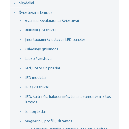
Skydeliai
Šviestuvai ir lempos
Avariniai-evakuaciniai šviestuvai
Buitiniai šviestuvai
Įmontuojami šviestuvai, LED panelės
Kalėdinės girliandos
Lauko šviestuvai
Led juostos ir priedai
LED moduliai
LED šviestuvai
LED, kaitrinės, halogeninės, liuminescencinės ir kitos
lempos
Lempų lizdai
Magnetinių profilių sistemos