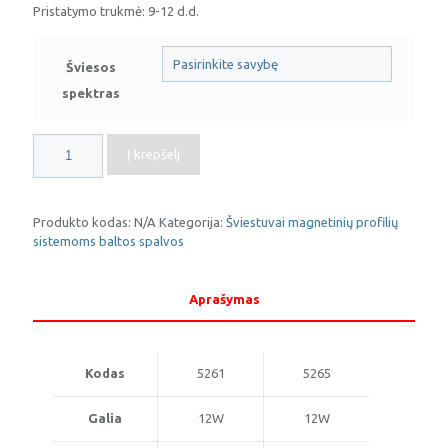
Pristatymo trukmė: 9-12 d.d.
Šviesos
spektras
produkto
Į krepšelį
kiekis:
LED
šviestuvas
12W
Produkto kodas:
N/A
Kategorija:
Šviestuvai magnetinių profilių
magnetinei
sistemoms baltos spalvos
profilių
sistemai
M35,
Aprašymas
baltas,
30cm,
48V
OPTONICA
Kodas
5261
5265
Galia
12W
12W