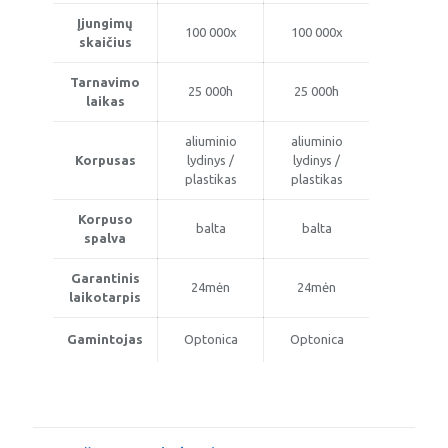
Įjungimų
100 000x
100 000x
skaičius
Tarnavimo
25 000h
25 000h
laikas
aliuminio
aliuminio
Korpusas
lydinys /
lydinys /
plastikas
plastikas
Korpuso
balta
balta
spalva
Garantinis
24mėn
24mėn
laikotarpis
Gamintojas
Optonica
Optonica