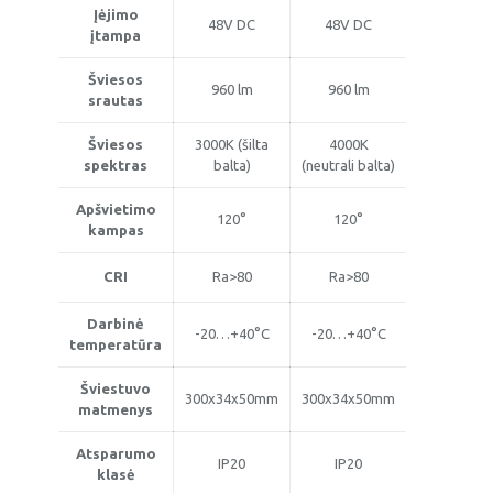
Įėjimo
48V DC
48V DC
įtampa
Šviesos
960 lm
960 lm
srautas
Šviesos
3000K (šilta
4000K
spektras
balta)
(neutrali balta)
Apšvietimo
120°
120°
kampas
CRI
Ra>80
Ra>80
Darbinė
-20…+40°C
-20…+40°C
temperatūra
Šviestuvo
300x34x50mm
300x34x50mm
matmenys
Atsparumo
IP20
IP20
klasė