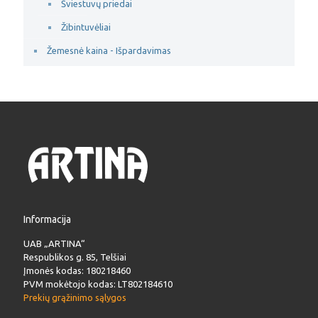
Šviestuvų priedai
Žibintuvėliai
Žemesnė kaina - Išpardavimas
Informacija
UAB „ARTINA“
Respublikos g. 85, Telšiai
Įmonės kodas: 180218460
PVM mokėtojo kodas: LT802184610
Prekių grąžinimo sąlygos