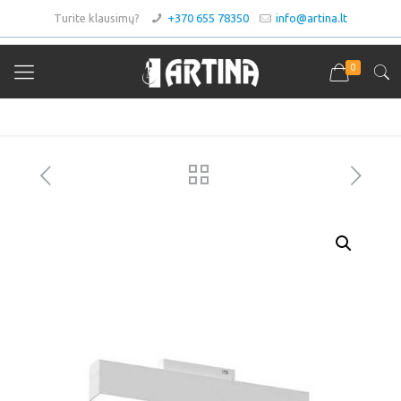
Turite klausimų?
+370 655 78350
info@artina.lt
0
Asortimentas