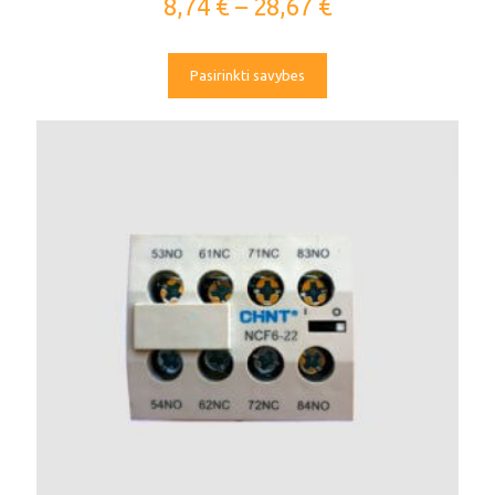
8,74
€
–
28,67
€
Pasirinkti savybes