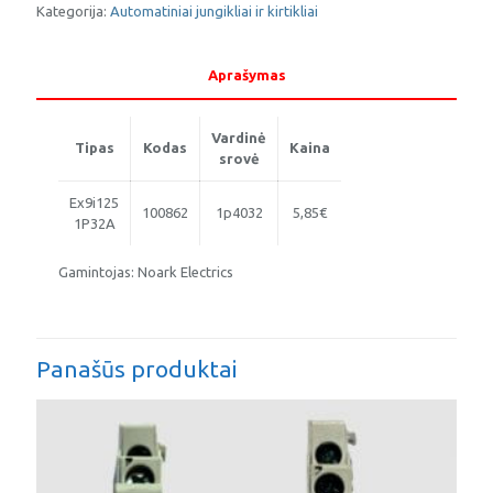
Ex9i125
Kategorija:
Automatiniai jungikliai ir kirtikliai
NOARK
Aprašymas
Vardinė
Tipas
Kodas
Kaina
srovė
Ex9i125
100862
1p4032
5,85€
1P32A
Gamintojas: Noark Electrics
Panašūs produktai