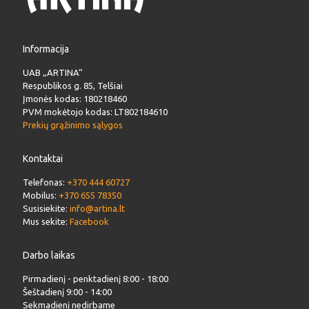
Informacija
UAB „ARTINA“
Respublikos g. 85, Telšiai
Įmonės kodas: 180218460
PVM mokėtojo kodas: LT802184610
Prekių grąžinimo sąlygos
Kontaktai
Telefonas:
+370 444 60727
Mobilus:
+370 655 78350
Susisiekite:
info@artina.lt
Mus sekite:
Facebook
Darbo laikas
Pirmadienį - penktadienį 8:00 - 18:00
Šeštadienį 9:00 - 14:00
Sekmadienį nedirbame