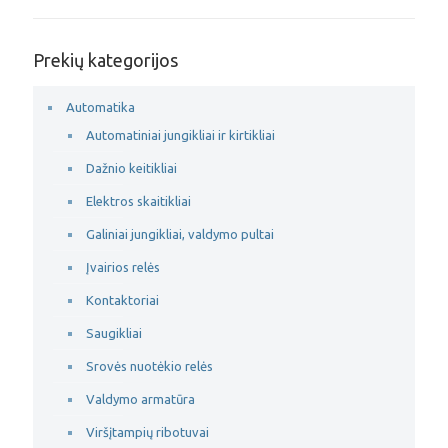
Prekių kategorijos
Automatika
Automatiniai jungikliai ir kirtikliai
Dažnio keitikliai
Elektros skaitikliai
Galiniai jungikliai, valdymo pultai
Įvairios relės
Kontaktoriai
Saugikliai
Srovės nuotėkio relės
Valdymo armatūra
Viršįtampių ribotuvai