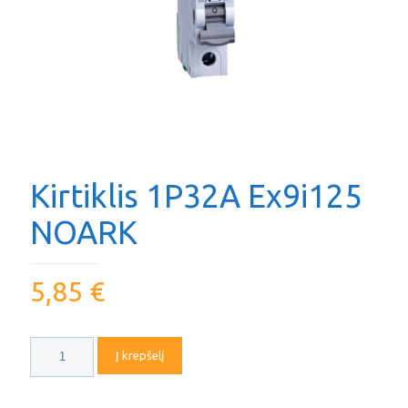
Kirtiklis 1P32A Ex9i125
NOARK
5,85
€
produkto
Į krepšelį
kiekis:
Kirtiklis
1P32A