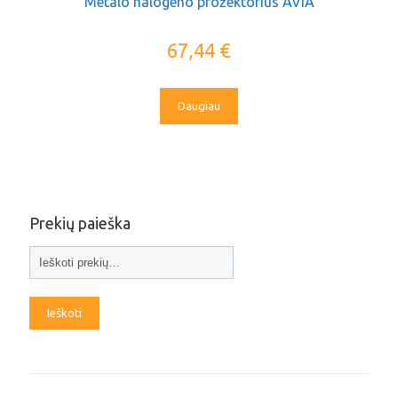
Metalo halogeno prožektorius AVIA
67,44
€
Daugiau
Prekių paieška
Ieškoti