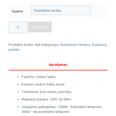
Spalva
produkto
Į krepšelį
kiekis:
Judesio
daviklis
CR-
Produkto kodas:
N/A
Kategorijos:
Šviestuvai ir lempos
,
Šviestuvų
9
priedai
Aprašymas
Paskirtis: vidaus, lauko
Korpuso spalva: balta, juoda
Tvirtinimas: prie sienos, prie lubų
Maitinimo įtampa: 230V, 50-60Hz
Jungiamas galingumas: 1200W – kaitrinėms lempoms,
300W – ekonominėms lempoms