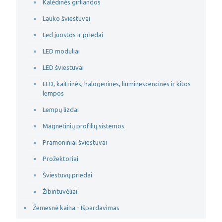
Kalėdinės girliandos
Lauko šviestuvai
Led juostos ir priedai
LED moduliai
LED šviestuvai
LED, kaitrinės, halogeninės, liuminescencinės ir kitos
lempos
Lempų lizdai
Magnetinių profilių sistemos
Pramoniniai šviestuvai
Prožektoriai
Šviestuvų priedai
Žibintuvėliai
Žemesnė kaina - Išpardavimas