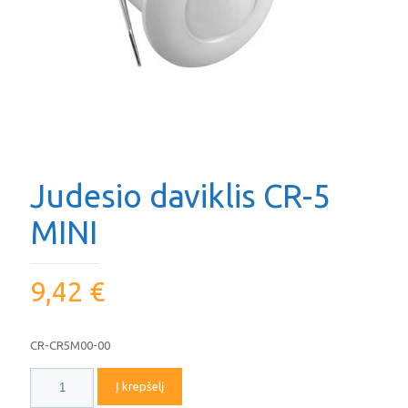
Judesio daviklis CR-5
MINI
9,42
€
CR-CR5M00-00
produkto
Į krepšelį
kiekis: