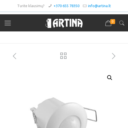
Turite klausimų?
+370 655 78350
info@artina.lt
0
Asortimentas