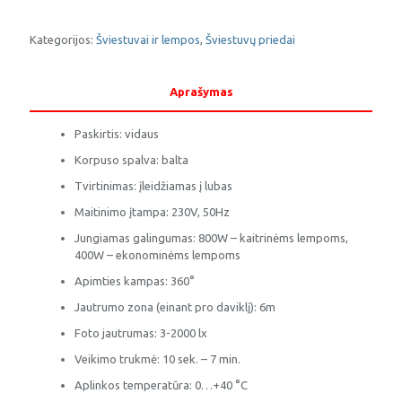
Judesio
daviklis
CR-
Kategorijos:
Šviestuvai ir lempos
,
Šviestuvų priedai
5
MINI
Aprašymas
Paskirtis: vidaus
Korpuso spalva: balta
Tvirtinimas: įleidžiamas į lubas
Maitinimo įtampa: 230V, 50Hz
Jungiamas galingumas: 800W – kaitrinėms lempoms,
400W – ekonominėms lempoms
Apimties kampas: 360°
Jautrumo zona (einant pro daviklį): 6m
Foto jautrumas: 3-2000 lx
Veikimo trukmė: 10 sek. – 7 min.
Aplinkos temperatūra: 0…+40 °C