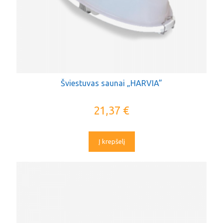
Šviestuvas saunai „HARVIA”
21,37
€
Į krepšelį