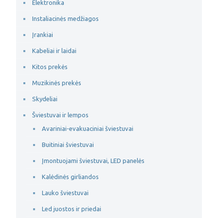
Elektronika
Instaliacinės medžiagos
Įrankiai
Kabeliai ir laidai
Kitos prekės
Muzikinės prekės
Skydeliai
Šviestuvai ir lempos
Avariniai-evakuaciniai šviestuvai
Buitiniai šviestuvai
Įmontuojami šviestuvai, LED panelės
Kalėdinės girliandos
Lauko šviestuvai
Led juostos ir priedai