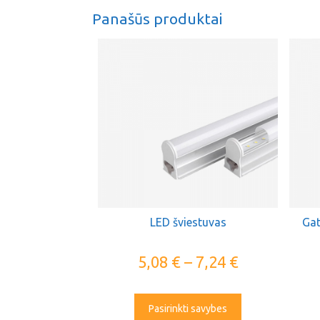
Panašūs produktai
LED šviestuvas
Gat
5,08
€
–
7,24
€
Pasirinkti savybes