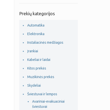
Prekių kategorijos
Automatika
Elektronika
Instaliacinės medžiagos
Įrankiai
Kabeliai ir laidai
Kitos prekės
Muzikinės prekės
Skydeliai
Šviestuvai ir lempos
Avariniai-evakuaciniai
šviestuvai