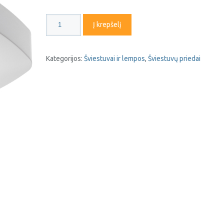
produkto
Į krepšelį
kiekis:
Judesio
daviklis
Kategorijos:
Šviestuvai ir lempos
,
Šviestuvų priedai
CO-
1