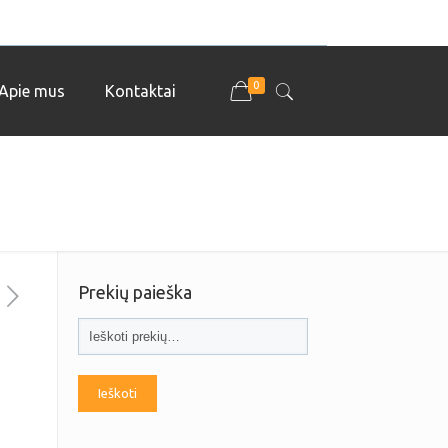
0
Apie mus
Kontaktai
Prekių paieška
Ieškoti