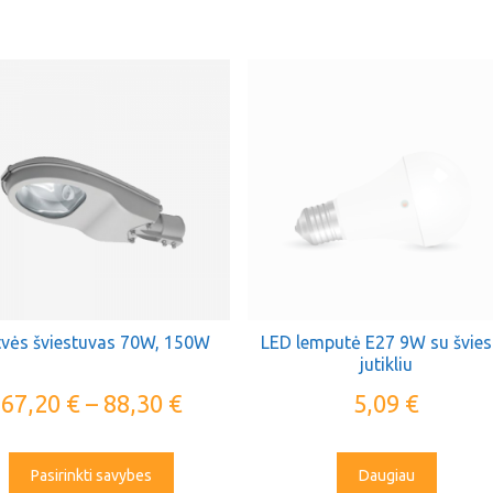
vės šviestuvas 70W, 150W
LED lemputė E27 9W su švie
jutikliu
67,20
€
–
88,30
€
5,09
€
Pasirinkti savybes
Daugiau