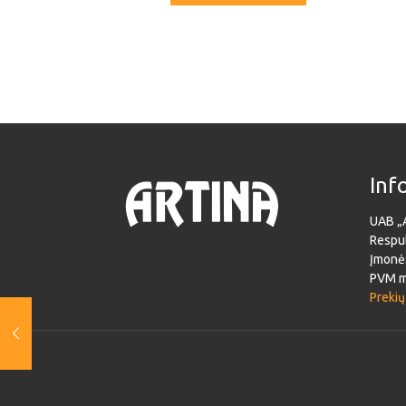
Inf
UAB „
Respub
Įmonė
PVM m
Prekių