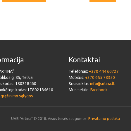
ormacija
Kontaktai
ARTINA“
Telefonas:
+370 444 60727
likos g. 85, Telšiai
Mobilus:
+370 655 78350
s kodas: 180218460
Susisiekite:
info@artina.lt
okėtojo kodas: LT802184610
Mus sekite:
Facebook
 grąžinimo sąlygos
UAB "Artina" © 2018. Visos teisės saugomos.
Privatumo politika