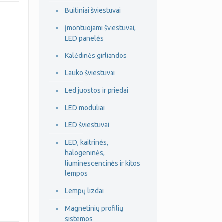
Buitiniai šviestuvai
Įmontuojami šviestuvai,
LED panelės
Kalėdinės girliandos
Lauko šviestuvai
Led juostos ir priedai
LED moduliai
LED šviestuvai
LED, kaitrinės,
halogeninės,
liuminescencinės ir kitos
lempos
Lempų lizdai
Magnetinių profilių
sistemos