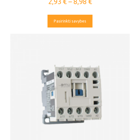
2,93
€
–
8,98
€
Pasirinkti savybes