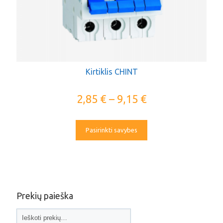
Kirtiklis CHINT
2,85
€
–
9,15
€
Pasirinkti savybes
Prekių paieška