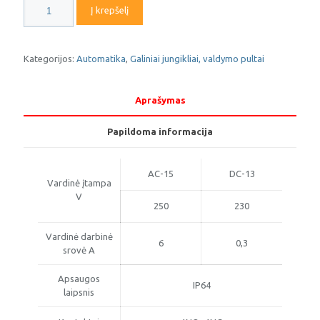
produkto
Į krepšelį
kiekis:
Galinis
jungiklis
XBS
Kategorijos:
Automatika
,
Galiniai jungikliai, valdymo pultai
MVGK-
102
Aprašymas
Papildoma informacija
AC-15
DC-13
Vardinė įtampa
V
250
230
Vardinė darbinė
6
0,3
srovė A
Apsaugos
IP64
laipsnis