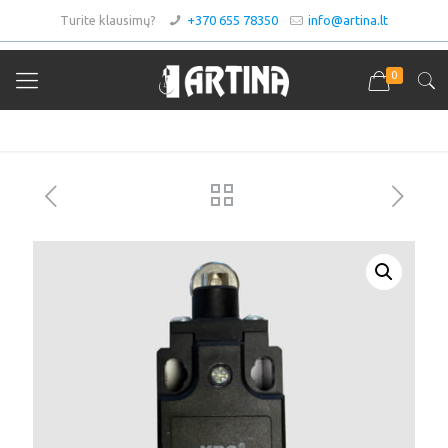
Turite klausimų?
+370 655 78350
info@artina.lt
0
Asortimentas