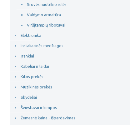
Srovės nuotėkio relės
Valdymo armatūra
Viršįtampių ribotuvai
Elektronika
Instaliacinės medžiagos
Įrankiai
Kabeliai ir laidai
Kitos prekės
Muzikinės prekės
Skydeliai
Šviestuvai ir lempos
Žemesnė kaina - Išpardavimas