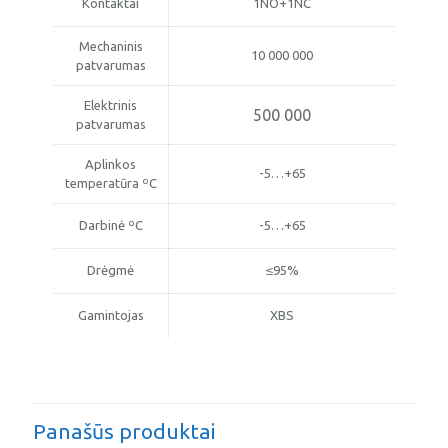
Kontaktai
1NO+1NC
Mechaninis
10 000 000
patvarumas
Elektrinis
500 000
patvarumas
Aplinkos
-5…+65
temperatūra ºC
Darbinė ºC
-5…+65
Drėgmė
≤95%
Gamintojas
XBS
Panašūs produktai