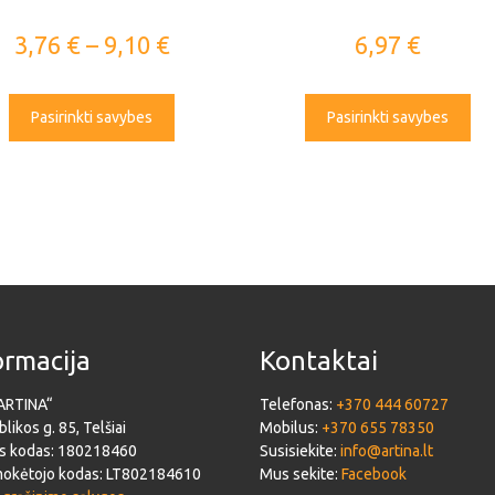
3,76
€
–
9,10
€
6,97
€
Pasirinkti savybes
Pasirinkti savybes
ormacija
Kontaktai
ARTINA“
Telefonas:
+370 444 60727
likos g. 85, Telšiai
Mobilus:
+370 655 78350
s kodas: 180218460
Susisiekite:
info@artina.lt
okėtojo kodas: LT802184610
Mus sekite:
Facebook