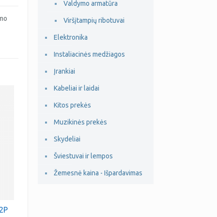
Valdymo armatūra
imo
Viršįtampių ribotuvai
Elektronika
Instaliacinės medžiagos
Įrankiai
Kabeliai ir laidai
Kitos prekės
Muzikinės prekės
Skydeliai
Šviestuvai ir lempos
Žemesnė kaina - Išpardavimas
 2P