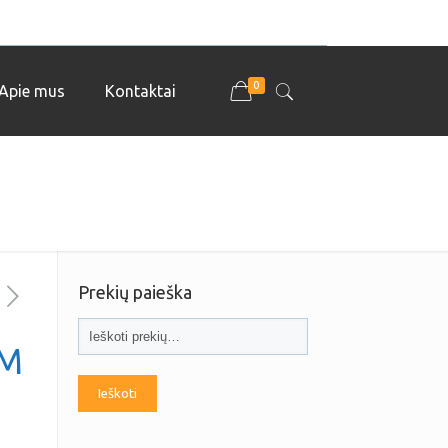
0
Apie mus
Kontaktai
Prekių paieška
5M
Ieškoti