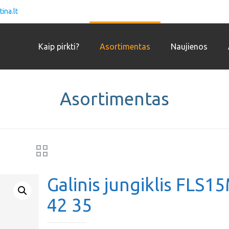
ina.lt
Kaip pirkti?
Asortimentas
Naujienos
Asortimentas
Galinis jungiklis FLS1
42 35