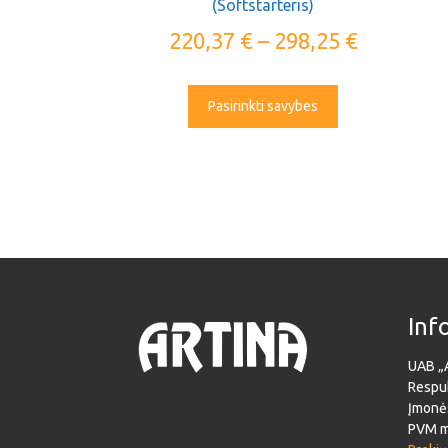
(Softstarteris)
220,37
€
–
298,25
€
Pasirinkti savybes
Inf
UAB „
Respub
Įmonė
PVM m