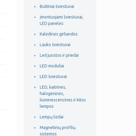
Buitiniai šviestuvai
Įmontuojami šviestuvai,
LED panelės
Kalėdinės girliandos
Lauko šviestuvai
Led juostos ir priedai
LED moduliai
LED šviestuvai
LED, kaitrinės,
halogeninės,
liuminescencinės ir kitos
lempos
Lempų lizdai
Magnetinių profilių
sistemos