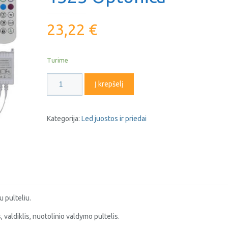
23,22
€
Turime
produkto
Į krepšelį
kiekis:
36W
RGB
Kategorija:
Led juostos ir priedai
IP54
LED
juostos
komplektas
4323
Optonica
 pulteliu.
 valdiklis, nuotolinio valdymo pultelis.