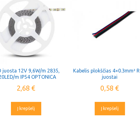
 juosta 12V 9,6W/m 2835,
Kabelis plokščias 4×0.3mm² 
20LED/m IP54 OPTONICA
juostai
2,68
€
0,58
€
Į krepšelį
Į krepšelį