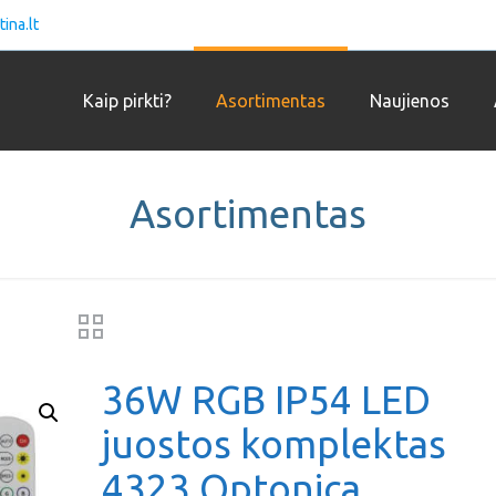
ina.lt
Kaip pirkti?
Asortimentas
Naujienos
Asortimentas
36W RGB IP54 LED
juostos komplektas
4323 Optonica