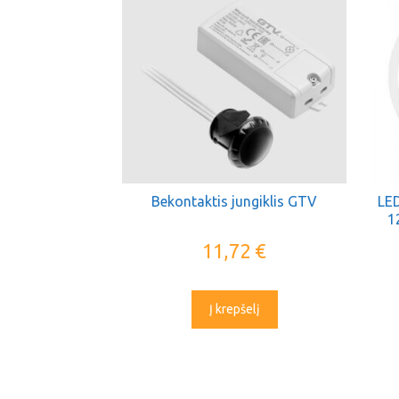
Bekontaktis jungiklis GTV
LED
1
11,72
€
Į krepšelį