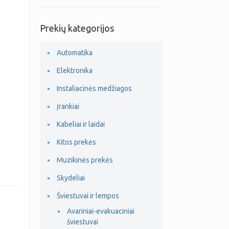
Prekių kategorijos
Automatika
Elektronika
Instaliacinės medžiagos
Įrankiai
Kabeliai ir laidai
Kitos prekės
Muzikinės prekės
Skydeliai
Šviestuvai ir lempos
Avariniai-evakuaciniai
šviestuvai