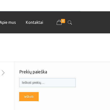
0
Apie mus
Kontaktai
Prekių paieška
Ieškoti