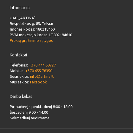
Informacija
UAB „ARTINA“
Respublikos g. 85, Telšiai
Įmonės kodas: 180218460
PVM mokėtojo kodas: LT802184610
Prekių grąžinimo sąlygos
Kontaktai
Telefonas:
+370 444 60727
Mobilus:
+370 655 78350
Susisiekite:
info@artina.lt
Mus sekite:
Facebook
Darbo laikas
Pirmadienį - penktadienį 8:00 - 18:00
Šeštadienį 9:00 - 14:00
Sekmadienį nedirbame