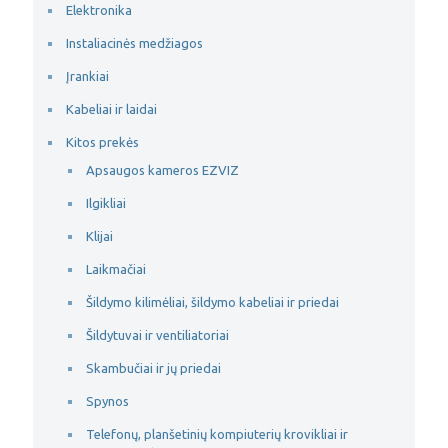
Elektronika
Instaliacinės medžiagos
Įrankiai
Kabeliai ir laidai
Kitos prekės
Apsaugos kameros EZVIZ
Ilgikliai
Klijai
Laikmačiai
Šildymo kilimėliai, šildymo kabeliai ir priedai
Šildytuvai ir ventiliatoriai
Skambučiai ir jų priedai
Spynos
Telefonų, planšetinių kompiuterių krovikliai ir