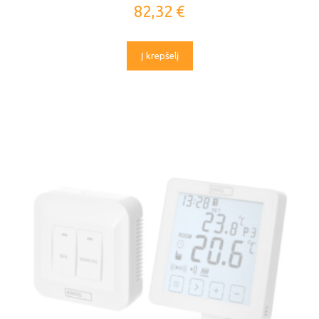
82,32
€
Į krepšelį