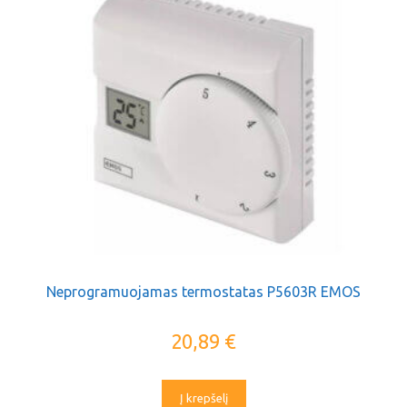
Neprogramuojamas termostatas P5603R EMOS
20,89
€
Į krepšelį