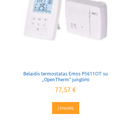
Belaidis termostatas Emos P5611OT su
„OpenTherm“ jungtimi
77,57
€
Į krepšelį