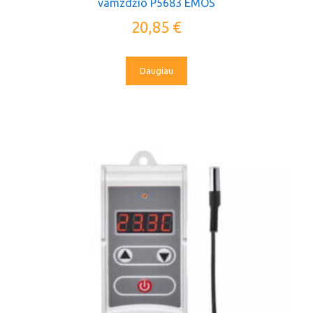
vamzdžio P5683 EMOS
20,85
€
Daugiau