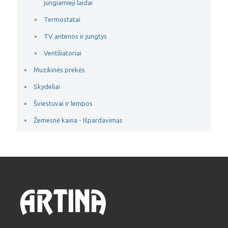
jungiamieji laidai
Termostatai
TV antenos ir jungtys
Ventiliatoriai
Muzikinės prekės
Skydeliai
Šviestuvai ir lempos
Žemesnė kaina - Išpardavimas