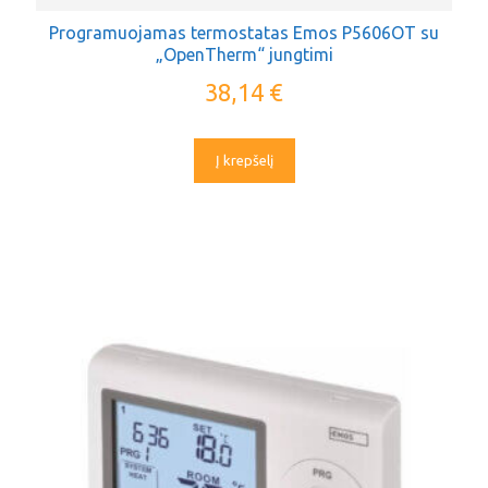
Programuojamas termostatas Emos P5606OT su
„OpenTherm“ jungtimi
38,14
€
Į krepšelį