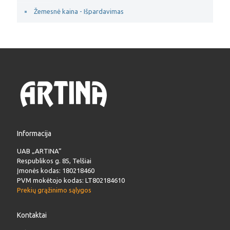
Žemesnė kaina - Išpardavimas
Informacija
UAB „ARTINA“
Respublikos g. 85, Telšiai
Įmonės kodas: 180218460
PVM mokėtojo kodas: LT802184610
Prekių grąžinimo sąlygos
Kontaktai