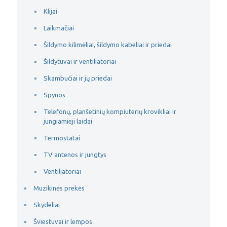
Klijai
Laikmačiai
Šildymo kilimėliai, šildymo kabeliai ir priedai
Šildytuvai ir ventiliatoriai
Skambučiai ir jų priedai
Spynos
Telefonų, planšetinių kompiuterių krovikliai ir
jungiamieji laidai
Termostatai
TV antenos ir jungtys
Ventiliatoriai
Muzikinės prekės
Skydeliai
Šviestuvai ir lempos