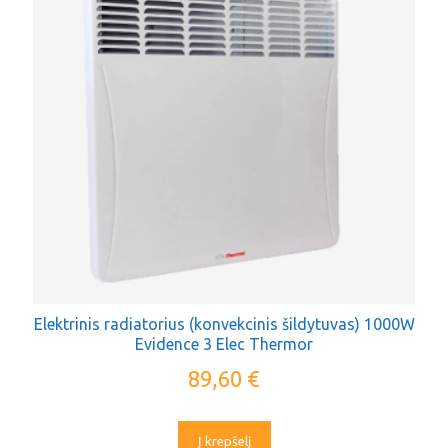
Elektrinis radiatorius (konvekcinis šildytuvas) 1000W
Evidence 3 Elec Thermor
89,60
€
Į krepšelį