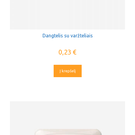
Dangtelis su varžteliais
0,23
€
Į krepšelį