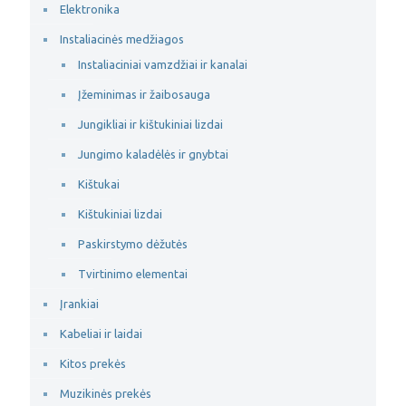
Elektronika
Instaliacinės medžiagos
Instaliaciniai vamzdžiai ir kanalai
Įžeminimas ir žaibosauga
Jungikliai ir kištukiniai lizdai
Jungimo kaladėlės ir gnybtai
Kištukai
Kištukiniai lizdai
Paskirstymo dėžutės
Tvirtinimo elementai
Įrankiai
Kabeliai ir laidai
Kitos prekės
Muzikinės prekės