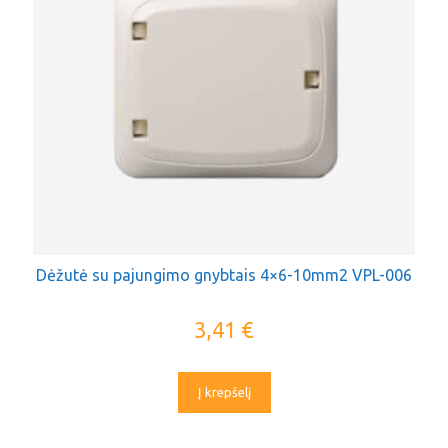
Dėžutė su pajungimo gnybtais 4×6-10mm2 VPL-006
3,41
€
Į krepšelį