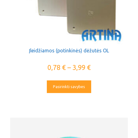
Įleidžiamos (potinkinės) dėžutės OL
0,78
€
–
3,99
€
Pasirinkti savybes