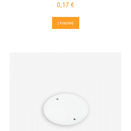
0,17
€
Į krepšelį