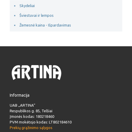
Skydeliai
Šviestuvai ir lempos
Žemesnė kaina - Išpardavimas
Informacija
UAB „ARTINA“
Respublikos g. 85, Telšiai
Įmonės kodas: 180218460
PVM mokėtojo kodas: LT802184610
Prekių grąžinimo sąlygos