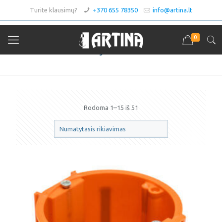
Turite klausimų?
+370 655 78350
info@artina.lt
0
Paskirstymo dėžutės
Rodoma 1–15 iš 51