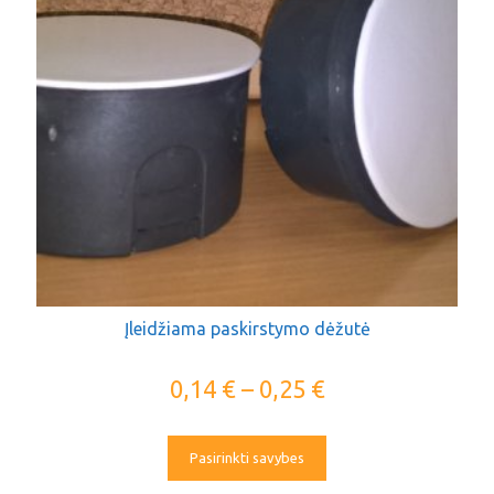
Įleidžiama paskirstymo dėžutė
0,14
€
–
0,25
€
Pasirinkti savybes