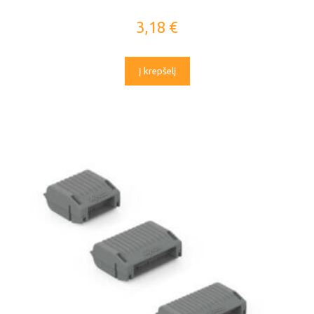
3,18
€
Į krepšelį