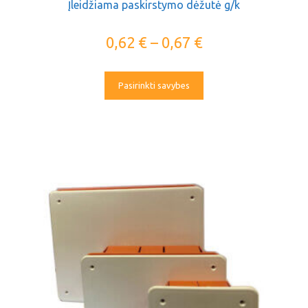
Įleidžiama paskirstymo dėžutė g/k
0,62
€
–
0,67
€
Pasirinkti savybes