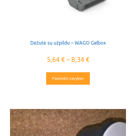
Dėžutė su užpildu – WAGO Gelbox
5,64
€
–
8,34
€
Pasirinkti savybes