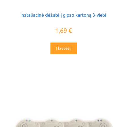
Instaliacinė dėžutė į gipso kartoną 3-vietė
1,69
€
Į krepšelį