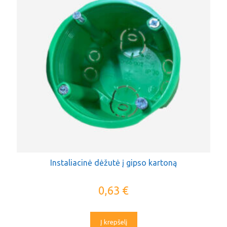
Instaliacinė dėžutė į gipso kartoną
0,63
€
Į krepšelį