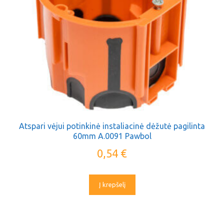
Atspari vėjui potinkinė instaliacinė dėžutė pagilinta
60mm A.0091 Pawbol
0,54
€
Į krepšelį