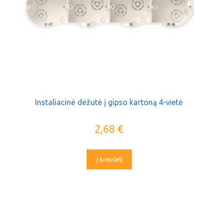
Instaliacinė dėžutė į gipso kartoną 4-vietė
2,68
€
Į krepšelį