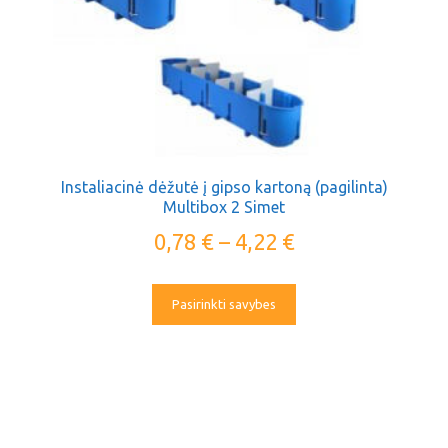
Instaliacinė dėžutė į gipso kartoną (pagilinta)
Multibox 2 Simet
0,78
€
–
4,22
€
Pasirinkti savybes