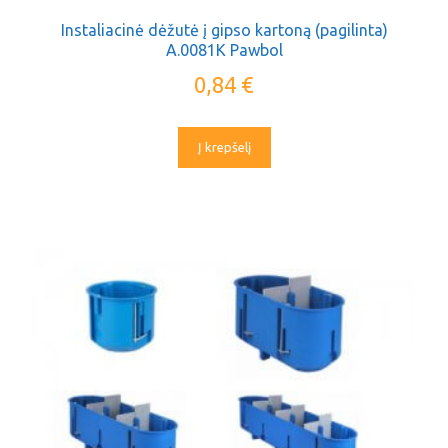
Instaliacinė dėžutė į gipso kartoną (pagilinta)
A.0081K Pawbol
0,84
€
Į krepšelį